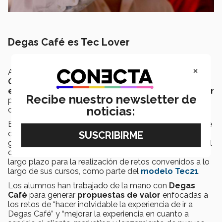
Degas Café es Tec Lover
×
Además de su labor por impulsar la cultura,
Degas
Café
también ha sido partidario del
desarrollo
educativo
con su participación como
socio formador
Recibe nuestro newsletter de
para los alumnos del área de
Negocios
del
Tec
en
noticias:
campus
Tampico
.
En el
Tec
se define a
socio formador
como un agente
o entidad del sector manufacturero o de servicios, de
gobierno, la sociedad civil o grupos comunitarios, con el
cual el
Tec
establece un
vínculo de colaboración
a
largo plazo para la realización de retos convenidos a lo
largo de sus cursos, como parte del
modelo Tec21
.
Los alumnos han trabajado de la mano con
Degas
Café
para generar
propuestas de valor
enfocadas a
los retos de “hacer inolvidable la experiencia de ir a
Degas Café” y “mejorar la experiencia en cuanto a