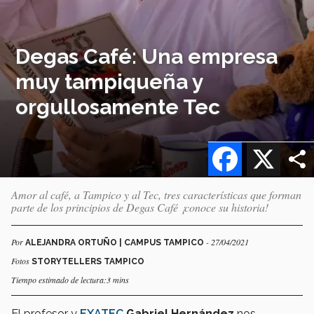
Degas Café: Una empresa
muy tampiqueña y
orgullosamente Tec
Facebook
X
Amor al café, a Tampico y al Tec, tres características que forman
parte de los principios de Degas Café ¡conoce su historia!
Por
- 27/04/2021
ALEJANDRA ORTUÑO | CAMPUS TAMPICO
Fotos
STORYTELLERS TAMPICO
Tiempo estimado de lectura:3 mins
El profesor y
EXATEC
Gabriel Hernández
nos