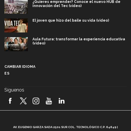
¿Quieres emprender? Conoce el nuevo HUB de
Innovación del Tec (video)
El joven que hizo del baile su vida (video)
Aula Futura: transformar la experiencia educativa
(video)
Más que un festival cultural: así es la magia de
VIBRART 2026 (video)
CAMBIAR IDIOMA
ES
Javier Guzmán: investigación con impacto social
(video)
Síguenos
¡México, en el top del mundial de robótica FIRST
2026! (video)
Vida Tec: Pasión, disciplina y básquetbol, con Gael
Adame (video)
A
AV. EUGENIO GARZA SADA 2501 SUR COL. TECNOLÓGICO C.P. 64849 |