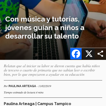
Con música y tutorías,
jóvenes guían a niños a
desarrollar su talento
Facebook
X
Relatan que al iniciar su labor se dieron cuenta que había niños
de tercero o cuarto de primaria que no sabían leer o escribir
bien, por lo que empezaron a ayudar en su educación
Por
- 11/02/2019
PAULINA ARTEAGA
Tiempo estimado de lectura:4 mins
Paulina Arteaga | Campus Tampico