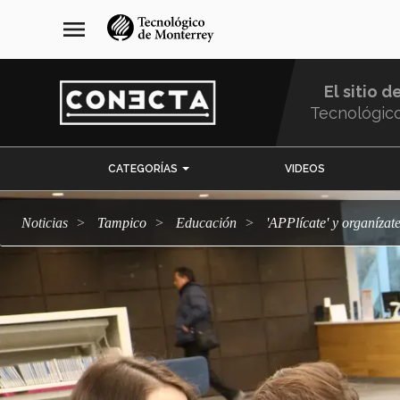
Pasar
navegación
menu
al
principal
contenido
principal
El sitio d
Tecnológic
Menu
CATEGORÍAS
VIDEOS
Comunidad
Noticias
Tampico
Educación
'APPlícate' y organíza