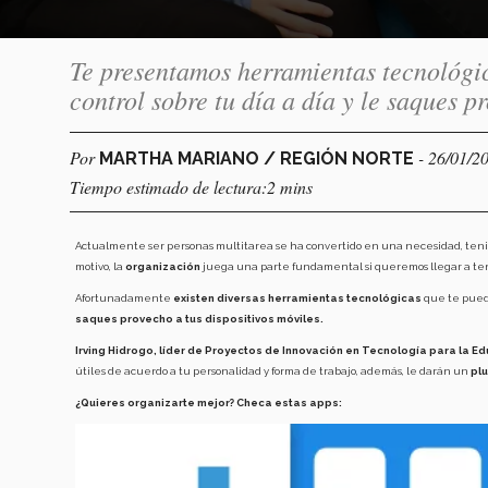
Te presentamos herramientas tecnológic
control sobre tu día a día y le saques p
Por
- 26/01/2
MARTHA MARIANO / REGIÓN NORTE
Tiempo estimado de lectura:2 mins
Actualmente ser personas multitarea se ha convertido en una necesidad, teniendo
motivo, la
organización
juega una parte fundamental si queremos llegar a ten
Afortunadamente
existen diversas herramientas tecnológicas
que te pueden
saques provecho a tus dispositivos móviles.
Irving Hidrogo, líder de Proyectos de Innovación en Tecnología para la 
útiles de acuerdo a tu personalidad y forma de trabajo, además, le darán un
plu
¿Quieres organizarte mejor? Checa estas apps: