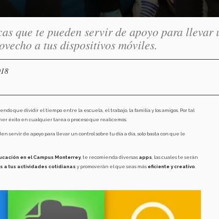
as que te pueden servir de apoyo para llevar 
rovecho a tus dispositivos móviles.
018
 que dividir el tiempo entre la escuela, el trabajo, la familia y los amigos. Por tal
er éxito en cualquier tarea o proceso que realicemos.
 servir de apoyo para llevar un control sobre tu día a día, solo basta con que le
Educación en el Campus Monterrey
, te recomienda diversas
apps
, las cuales te serán
s a tus actividades cotidianas
y promoverán el que seas más
eficiente y creativo
.