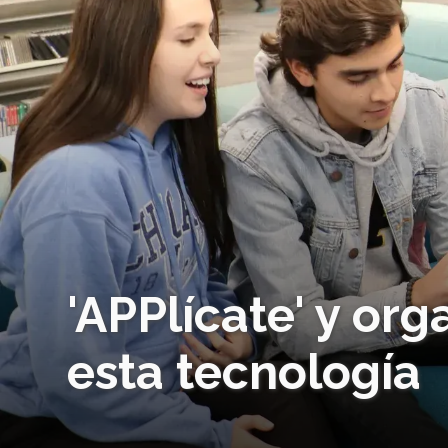
'APPlícate' y or
esta tecnología