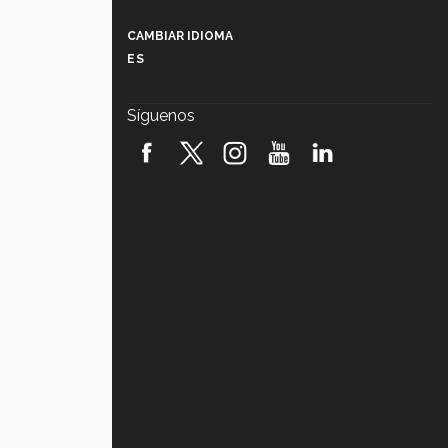
Más que un festival cultural: así es
la magia de VIBRART 2026 (video)
CAMBIAR IDIOMA
ES
Javier Guzmán: investigación con
impacto social (video)
Síguenos
¡México, en el top del mundial de
robótica FIRST 2026! (video)
Vida Tec: Pasión, disciplina y
básquetbol, con Gael Adame
(video)
¿Cómo es el Modelo Educativo
Tec? (video)
Vida Tec: Feminismo e Inteligencia
Artificial, Paola Ricaurte (video)