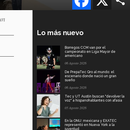
un
Lo más nuevo
Borregos CCM van por el
campeonato en Liga Mayor de
americano
06 Agosto 2026
De PrepaTec Qro al mundo: el
escenario donde nació un gran
sueño
06 Agosto 2026
Tec y UT Austin buscan "devolver la
voz" a hispanohablantes con afasia
05 Agosto 2026
En la ONU: mexicana y EXATEC
representó en Nueva York a la
juventud