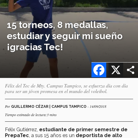
15 torneos, 8 medallas,
estudiar y seguir mi sueño
¡gracias Tec!
Facebook
X
Félix del Tec de Mty. Campus Tampico, se esfuerza día con día
para ser un jóven promesa en el mundo del voleibol.
Por
- 14/09/2018
GUILLERMO CÉZAR | CAMPUS TAMPICO
Tiempo estimado de lectura:3 mins
Félix Gutiérrez,
estudiante de primer semestre de
PrepaTec
, a sus 15 años es un
deportista de alto