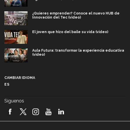
¿Quieres emprender? Conoce el nuevo HUB de
Innovación del Tec (video)
El joven que hizo del baile su vida (video)
Aula Futura: transformar la experiencia educativa
(video)
Más que un festival cultural: así es la magia de
VIBRART 2026 (video)
CAMBIAR IDIOMA
ES
Javier Guzmán: investigación con impacto social
(video)
Síguenos
¡México, en el top del mundial de robótica FIRST
2026! (video)
Vida Tec: Pasión, disciplina y básquetbol, con Gael
Adame (video)