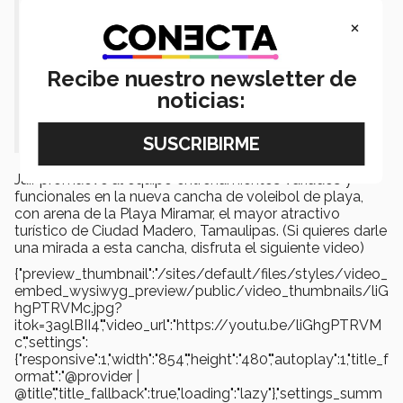
su familia y ellos le han inculcado
×
mucha disciplina y entrega a sus
estudios y en lo deportivo”, añadió
Recibe nuestro newsletter de
Jair el entrenador del equipo de
noticias:
voleibol para CONECTA.
Jair promueve al equipo entrenamientos variados y
funcionales en la nueva cancha de voleibol de playa,
con arena de la Playa Miramar, el mayor atractivo
turístico de Ciudad Madero, Tamaulipas. (Si quieres darle
una mirada a esta cancha, disfruta el siguiente video)
{"preview_thumbnail":"/sites/default/files/styles/video_
embed_wysiwyg_preview/public/video_thumbnails/liG
hgPTRVMc.jpg?
itok=3a9lBII4","video_url":"https://youtu.be/liGhgPTRVM
c","settings":
{"responsive":1,"width":"854","height":"480","autoplay":1,"title_f
ormat":"@provider |
@title","title_fallback":true,"loading":"lazy"},"settings_summ