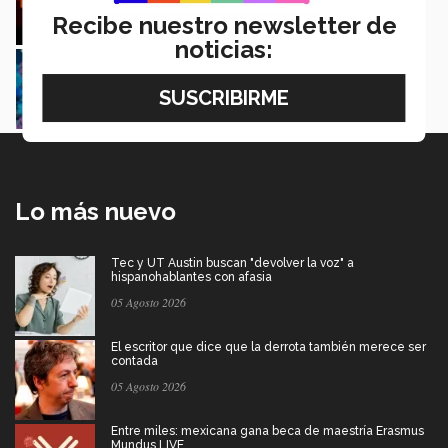
Mónica Torres y Luis Estrada
Recibe nuestro newsletter de
noticias:
Estudiantes proponen toalla sanitaria para
detectar el VPH
Mariana Nava
Lo más nuevo
Tec y UT Austin buscan "devolver la voz" a
hispanohablantes con afasia
05 Agosto 2026
El escritor que dice que la derrota también merece ser
contada
05 Agosto 2026
Entre miles: mexicana gana beca de maestría Erasmus
Mundus LIVE