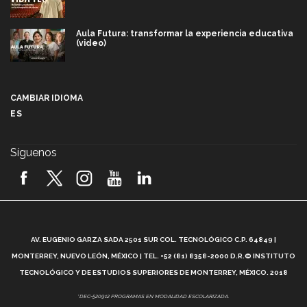
Aula Futura: transformar la experiencia educativa
(video)
Más que un festival cultural: así es la magia de
VIBRART 2026 (video)
CAMBIAR IDIOMA
ES
Javier Guzmán: investigación con impacto social
(video)
Síguenos
¡México, en el top del mundial de robótica FIRST
2026! (video)
Vida Tec: Pasión, disciplina y básquetbol, con Gael
Adame (video)
A
AV. EUGENIO GARZA SADA 2501 SUR COL. TECNOLÓGICO C.P. 64849 |
L
¿Cómo es el Modelo Educativo Tec? (video)
MONTERREY, NUEVO LEÓN, MÉXICO | TEL. +52 (81) 8358-2000 D.R.© INSTITUTO
TECNOLÓGICO Y DE ESTUDIOS SUPERIORES DE MONTERREY, MÉXICO. 2018
Vida Tec: Feminismo e Inteligencia Artificial, Paola
*DEC-520912 PROGRAMAS EN MODALIDAD ESCOLARIZADA.
Ricaurte (video)