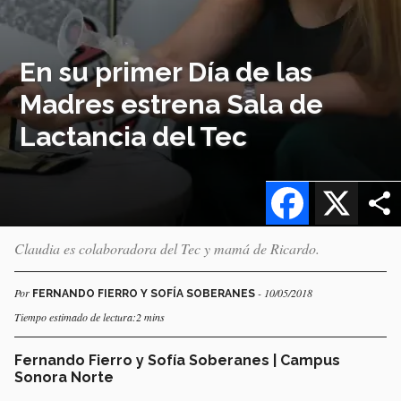
En su primer Día de las
Madres estrena Sala de
Lactancia del Tec
Facebook
X
Claudia es colaboradora del Tec y mamá de Ricardo.
Por
- 10/05/2018
FERNANDO FIERRO Y SOFÍA SOBERANES
Tiempo estimado de lectura:2 mins
Fernando Fierro y Sofía Soberanes | Campus
Sonora Norte