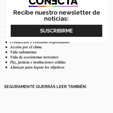
Educación de calidad
Igualdad de género
Agua limpia y saneamiento
Recibe nuestro newsletter de
Energía asequible y no contaminante
noticias:
Trabajo decente y crecimiento económico
Industria, innovación e infraestructura
Reducción de las desigualdades
Ciudades y comunidades sostenibles
Producción y consumo responsables
Acción por el clima
Vida submarina
Vida de ecosistemas terrestres
Paz, justicia e instituciones sólidas
Alianzas para lograr los objetivos
SEGURAMENTE QUERRÁS LEER TAMBIÉN: