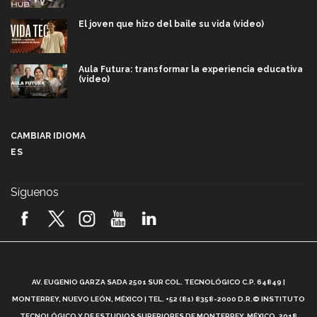
El joven que hizo del baile su vida (video)
Aula Futura: transformar la experiencia educativa
(video)
Más que un festival cultural: así es la magia de
VIBRART 2026 (video)
CAMBIAR IDIOMA
ES
Javier Guzmán: investigación con impacto social
(video)
Síguenos
¡México, en el top del mundial de robótica FIRST
2026! (video)
Vida Tec: Pasión, disciplina y básquetbol, con Gael
Adame (video)
A
AV. EUGENIO GARZA SADA 2501 SUR COL. TECNOLÓGICO C.P. 64849 |
L
¿Cómo es el Modelo Educativo Tec? (video)
MONTERREY, NUEVO LEÓN, MÉXICO | TEL. +52 (81) 8358-2000 D.R.© INSTITUTO
TECNOLÓGICO Y DE ESTUDIOS SUPERIORES DE MONTERREY, MÉXICO. 2018