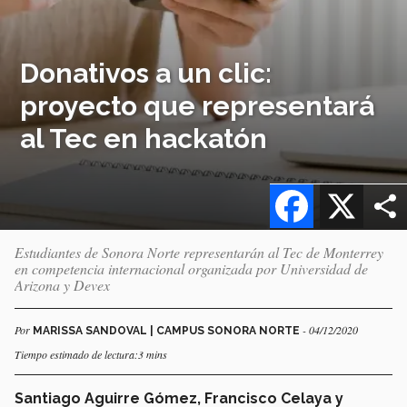
Donativos a un clic:
proyecto que representará
al Tec en hackatón
Facebook
X
Estudiantes de Sonora Norte representarán al Tec de Monterrey
en competencia internacional organizada por Universidad de
Arizona y Devex
Por
- 04/12/2020
MARISSA SANDOVAL | CAMPUS SONORA NORTE
Tiempo estimado de lectura:3 mins
Santiago Aguirre Gómez, Francisco Celaya y