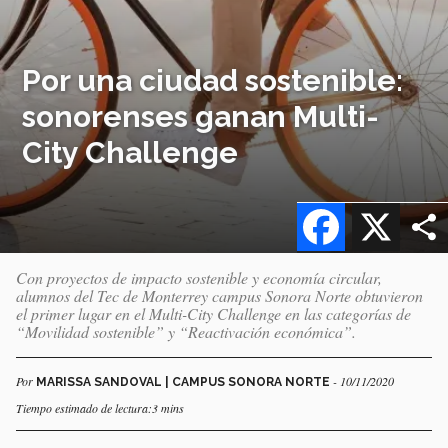
Por una ciudad sostenible:
sonorenses ganan Multi-
City Challenge
Facebook
X
Con proyectos de impacto sostenible y economía circular,
alumnos del Tec de Monterrey campus Sonora Norte obtuvieron
el primer lugar en el Multi-City Challenge en las categorías de
“Movilidad sostenible” y “Reactivación económica”.
Por
- 10/11/2020
MARISSA SANDOVAL | CAMPUS SONORA NORTE
Tiempo estimado de lectura:3 mins