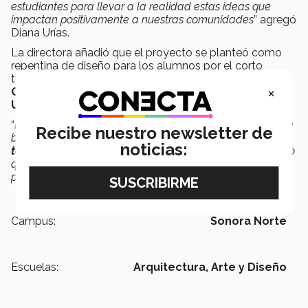
estudiantes para llevar a la realidad estas ideas que
impactan positivamente a nuestras comunidades
” agregó
Diana Urías.
La directora añadió que el proyecto se planteó como
repentina de diseño para los alumnos por el corto
tiempo para desarrollar propuestas apegadas a los
×
Objetivos de Desarrollo Sostenible de Naciones
Unidas
.
“
Esto nos impulsa a seguir participando en estos foros que
Recibe nuestro newsletter de
brindan la oportunidad de
generar un impacto real y
noticias:
tangible en nuestras comunidades
, que finalmente es lo
que buscamos: formar líderes y agentes de cambio
positivo para nuestra sociedad
” concluyó.
Campus:
Sonora Norte
Escuelas:
Arquitectura, Arte y Diseño