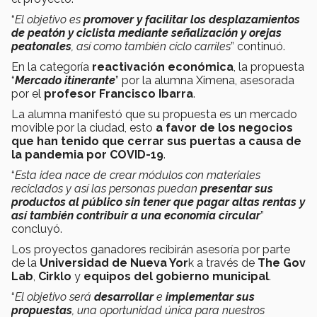
“
El objetivo es
promover y facilitar los desplazamientos
de peatón y ciclista mediante señalización y orejas
peatonales
, así como también ciclo carriles
” continuó.
En la categoría
reactivación económica
, la propuesta
“
Mercado itinerante
” por la alumna Ximena, asesorada
por el
profesor Francisco Ibarra
.
La alumna manifestó que su propuesta es un mercado
movible por la ciudad, esto
a favor de los negocios
que han tenido que cerrar sus puertas a causa de
la pandemia por COVID-19
.
“
Esta idea nace de crear módulos con materiales
reciclados y así las personas puedan
presentar sus
productos al público sin tener que pagar altas rentas y
así también contribuir a una economía circular
”
concluyó.
Los proyectos ganadores recibirán asesoría por parte
de la
Universidad de Nueva Yor
k a través de
The Gov
Lab
,
Cirklo
y
equipos del gobierno municipal
.
“
El objetivo será
desarrollar
e
implementar sus
propuestas
, una oportunidad única para nuestros