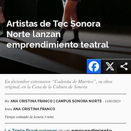
Artistas de Tec Sonora
Norte lanzan
emprendimiento teatral
Facebook
X
En diciembre estrenaron “Cadenita de Muertos”, su obra
original, en la Casa de la Cultura de Sonora
Por
- 11/01/2023
ANA CRISTINA FRANCO | CAMPUS SONORA NORTE
Fotos
ANA CRISTINA FRANCO
Tiempo estimado de lectura:3 mins
La Triple Producciones
es un
emprendimiento