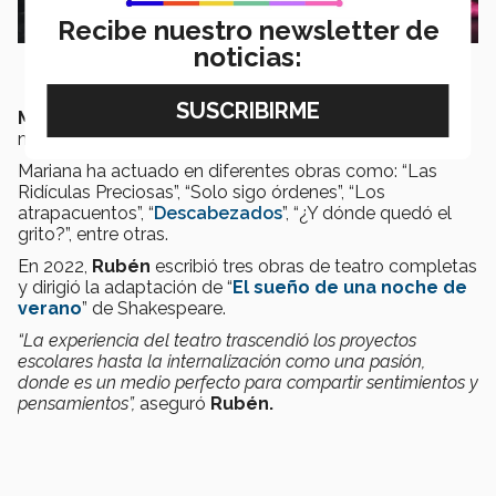
Recibe nuestro newsletter de
noticias:
Mariana
en 2022 ganó el pase a
Vibrart
con su
monólogo “
Saludos a través del tiempo
”.
Mariana ha actuado en diferentes obras como: “Las
Ridículas Preciosas”, “Solo sigo órdenes”, “Los
atrapacuentos”, “
Descabezados
”, “¿Y dónde quedó el
grito?”, entre otras.
En 2022,
Rubén
escribió tres obras de teatro completas
y dirigió la adaptación de “
El sueño de una noche de
verano
” de Shakespeare.
“La experiencia del teatro trascendió los proyectos
escolares hasta la internalización como una pasión,
donde es un medio perfecto para compartir sentimientos y
pensamientos”,
aseguró
Rubén.