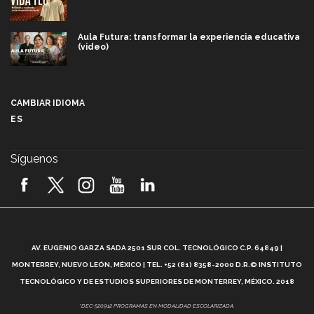
Aula Futura: transformar la experiencia educativa
(video)
Más que un festival cultural: así es la magia de
VIBRART 2026 (video)
CAMBIAR IDIOMA
ES
Javier Guzmán: investigación con impacto social
(video)
Síguenos
¡México, en el top del mundial de robótica FIRST
2026! (video)
Vida Tec: Pasión, disciplina y básquetbol, con Gael
Adame (video)
A
AV. EUGENIO GARZA SADA 2501 SUR COL. TECNOLÓGICO C.P. 64849 |
L
¿Cómo es el Modelo Educativo Tec? (video)
MONTERREY, NUEVO LEÓN, MÉXICO | TEL. +52 (81) 8358-2000 D.R.© INSTITUTO
TECNOLÓGICO Y DE ESTUDIOS SUPERIORES DE MONTERREY, MÉXICO. 2018
Vida Tec: Feminismo e Inteligencia Artificial, Paola
*DEC-520912 PROGRAMAS EN MODALIDAD ESCOLARIZADA.