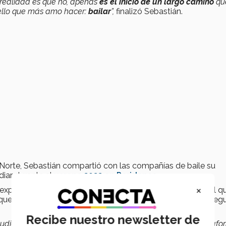
 realidad es que no, apenas
es el inicio de un largo camino
qu
ello que más amo hacer:
bailar
”,
finalizó Sebastián.
orte, Sebastián compartió con las compañías de baile su
diar durante el
verano 2022 en Peridance
.
×
, explicó que la charla comprendió desde el momento en el q
o que hizo para
conseguir la beca
y su tenacidad de consegu
Recibe nuestro newsletter de
studiantes también puedan motivarse y buscar distintas plataf