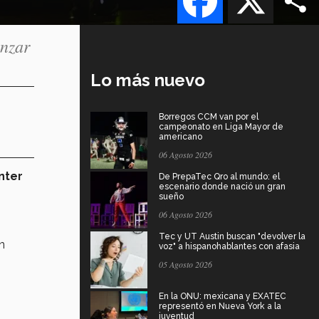
anzar
Lo más nuevo
Borregos CCM van por el
campeonato en Liga Mayor de
americano
06 Agosto 2026
nter
De PrepaTec Qro al mundo: el
escenario donde nació un gran
sueño
06 Agosto 2026
Tec y UT Austin buscan "devolver la
n
voz" a hispanohablantes con afasia
05 Agosto 2026
En la ONU: mexicana y EXATEC
representó en Nueva York a la
juventud