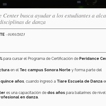
 Center busca ayudar a los estudiantes a alc
disciplinas de danza
- 01/01/2023
RTE
0%
para cursar el Programa de Certificación de
Peridance Ce
ctura
en el
Tec campus Sonora Norte
y forma parte del
e
quince años
, cuando ingresó a
Tiare Escuela de Danza
e
ter
es una capacitación de
dos años
para bailarines de nivel
rofesional en danza
.