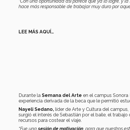
“Con una oportunidad así parece que ya lo logré, y la
hace más responsable de trabajar muy duro por aqu
LEE MÁS AQUÍ…
Durante la
Semana del Arte
en el campus Sonora N
experiencia derivada de la beca que le permitió estu
Nayeli Sedano,
líder de Arte y Cultura del campus
surgió el interés de Sebastián por el baile, el trabaj
recursos para costear el viaje.
“Fue una
sesión de motivación
, para que nuestros e