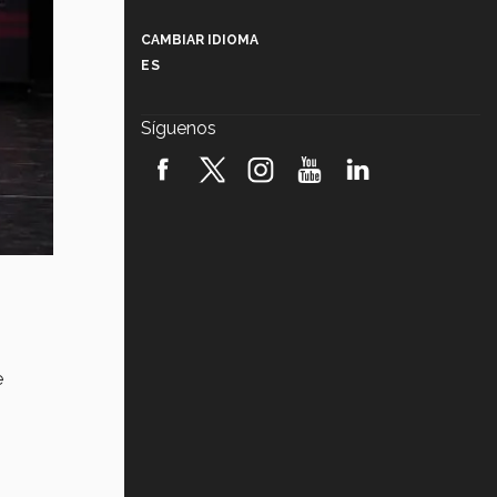
Más que un festival cultural: así es
la magia de VIBRART 2026 (video)
CAMBIAR IDIOMA
ES
Javier Guzmán: investigación con
impacto social (video)
Síguenos
¡México, en el top del mundial de
robótica FIRST 2026! (video)
Vida Tec: Pasión, disciplina y
básquetbol, con Gael Adame
(video)
¿Cómo es el Modelo Educativo
Tec? (video)
Vida Tec: Feminismo e Inteligencia
e
Artificial, Paola Ricaurte (video)