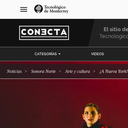
Pasar
navegación
menu
al
principal
contenido
principal
El sitio d
Tecnológic
Menu
CATEGORÍAS
VIDEOS
Comunidad
Noticias
Sonora Norte
arte y cultura
¡A Nueva Yor