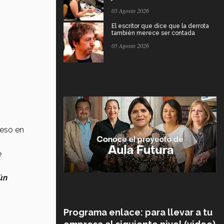
05 Agosto 2026
El escritor que dice que la derrota
también merece ser contada
05 Agosto 2026
ceso en
e
ún
Programa enlace: para llevar a tu