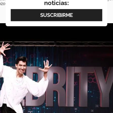
noticias:
izo”
, comentó Nayeli Sedano.