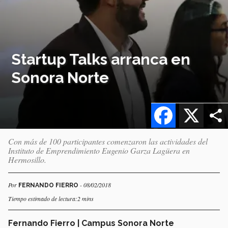
Startup Talks arranca en
Sonora Norte
Facebook
X
Con más de 100 participantes comenzaron las actividades del
Instituto de Emprendimiento Eugenio Garza Lagüera en
Hermosillo.
Por
- 08/02/2018
FERNANDO FIERRO
Tiempo estimado de lectura:2 mins
Fernando Fierro | Campus Sonora Norte