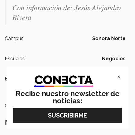
Con información de: Jesús Alejandro
Rivera
Campus:
Sonora Norte
Escuelas:
Negocios
×
Etiquetas:
Campus Sonora Norte,
IEEGL,
Emprendimiento,
Startup talk,
Escuela de negocios
Recibe nuestro newsletter de
noticias:
Categoría:
Educación
Notas Relacionadas