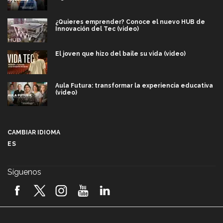
¿Quieres emprender? Conoce el nuevo HUB de
Innovación del Tec (video)
El joven que hizo del baile su vida (video)
Aula Futura: transformar la experiencia educativa
(video)
Más que un festival cultural: así es la magia de
VIBRART 2026 (video)
CAMBIAR IDIOMA
ES
Javier Guzmán: investigación con impacto social
(video)
Síguenos
¡México, en el top del mundial de robótica FIRST
2026! (video)
Vida Tec: Pasión, disciplina y básquetbol, con Gael
Adame (video)