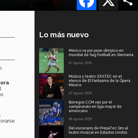
Lo más nuevo
México va por pase olímpico en
mundial de flag football en Alemania
07 Agosto 2026
o
Música y teatro: EXATEC en el
elenco de El Fantasma de la Ópera
ora
México
l
07 Agosto 2026
os
Borregos CCM van por el
campeonato en liga mayor de
americano
s
06 Agosto 2026
jorarse
Del escenario de PrepaTec Qro al
teatro musical en Estados Unidos