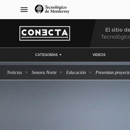
Pasar
navegación
menu
al
principal
contenido
principal
El sitio d
Tecnológic
Menu
CATEGORÍAS
VIDEOS
Comunidad
Noticias
Sonora Norte
Educación
Presentan proyect