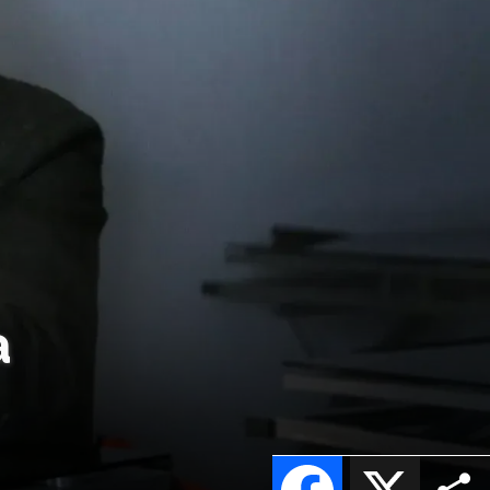
a
Facebook
X