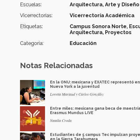
Escuelas:
Arquitectura, Arte y Diseño
Vicerrectorías:
Vicerrectoría Académica
Etiquetas:
Campus Sonora Norte,
Escu
Arquitectura,
Proyectos
Categoría:
Educación
Notas Relacionadas
En la ONU: mexicana y EXATEC representó en
Nueva York a la juventud
Loretta Mariaud y Carlos González
Entre miles: mexicana gana beca de maestrí
Erasmus Mundus LIVE
Natalia Croda
Estudiantes de 5 campus Tec impulsan proy
en la Sierra Tarahumara