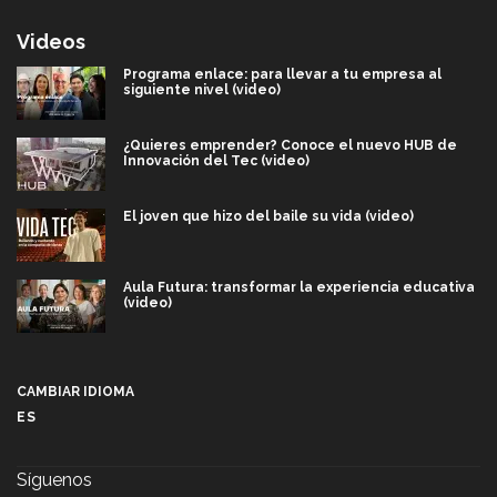
Videos
Programa enlace: para llevar a tu empresa al
siguiente nivel (video)
¿Quieres emprender? Conoce el nuevo HUB de
Innovación del Tec (video)
El joven que hizo del baile su vida (video)
Aula Futura: transformar la experiencia educativa
(video)
Más que un festival cultural: así es la magia de
VIBRART 2026 (video)
CAMBIAR IDIOMA
ES
Javier Guzmán: investigación con impacto social
(video)
Síguenos