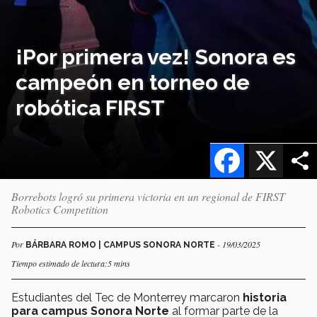
¡Por primera vez! Sonora es
campeón en torneo de
robótica FIRST
Facebook
X
Borrebots logró su primera victoria en un regional de FIRST
Robotics Competition
Por
- 19/03/2025
BÁRBARA ROMO | CAMPUS SONORA NORTE
Tiempo estimado de lectura:5 mins
Estudiantes del Tec de Monterrey marcaron
historia
para campus Sonora Norte
al formar parte de la