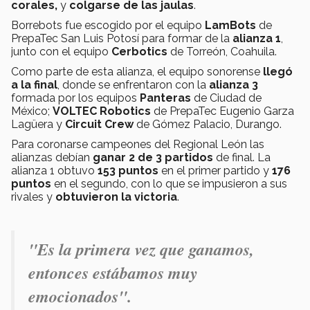
corales,
y
colgarse de las jaulas
.
Borrebots fue escogido por el equipo
LamBots
de
PrepaTec San Luis Potosí para formar de la
alianza 1
,
junto con el equipo
Cerbotics
de Torreón, Coahuila.
Como parte de esta alianza, el equipo sonorense
llegó
a la final
, donde se enfrentaron con la
alianza 3
formada por los equipos
Panteras
de Ciudad de
México;
VOLTEC Robotics
de PrepaTec Eugenio Garza
Lagüera y
Circuit Crew
de Gómez Palacio, Durango.
Para coronarse campeones del Regional León las
alianzas debían
ganar 2 de 3 partidos
de final. La
alianza 1 obtuvo
153 puntos
en el primer partido y
176
puntos
en el segundo, con lo que se impusieron a sus
rivales y
obtuvieron la victoria
.
"Es la primera vez que ganamos,
entonces estábamos muy
emocionados".