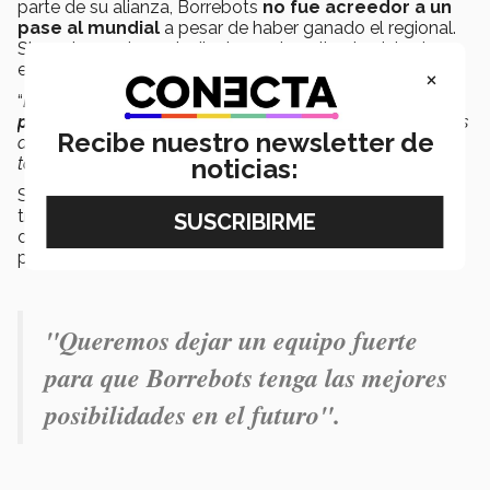
parte de su alianza, Borrebots
no fue acreedor a un
pase al mundial
a pesar de haber ganado el regional.
Sin embargo, los estudiantes no le quitan la vista de
encima a la presea internacional.
×
“
Estamos muy atentos a si logramos conseguir un
pase
por ranking points
”, explicó Víctor.
“Estamos cruzando los
Recibe nuestro newsletter de
dedos de todos lados para conseguir ese pase, porque
también sería la primera vez que vamos a un mundial
”.
noticias:
Sin perder las esperanzas, el equipo actualmente está
trabajando en
rediseñar su robot
para mejorar su
desempeño en el mundial y, en caso de no conseguir el
pase, en el Off-Season 2025.
"Queremos dejar un equipo fuerte
para que Borrebots tenga las mejores
posibilidades en el futuro".