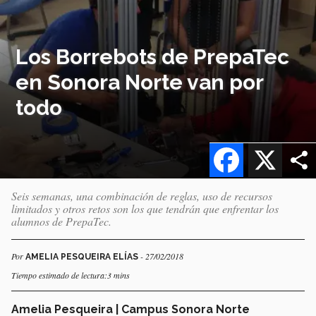
Los Borrebots de PrepaTec
en Sonora Norte van por
todo
Facebook
X
Seis semanas, una combinación de reglas, uso de recursos
limitados y otros retos son los que tendrán que enfrentar los
alumnos de PrepaTec.
Por
- 27/02/2018
AMELIA PESQUEIRA ELÍAS
Tiempo estimado de lectura:3 mins
Amelia Pesqueira | Campus Sonora Norte