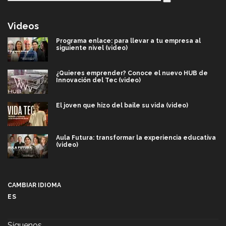
Videos
Programa enlace: para llevar a tu empresa al
siguiente nivel (video)
¿Quieres emprender? Conoce el nuevo HUB de
Innovación del Tec (video)
El joven que hizo del baile su vida (video)
Aula Futura: transformar la experiencia educativa
(video)
Más que un festival cultural: así es la magia de
VIBRART 2026 (video)
CAMBIAR IDIOMA
ES
Javier Guzmán: investigación con impacto social
(video)
Síguenos