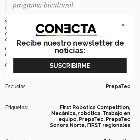
programa bicultural.
Sin duda alguna, los participantes harán un gran papel
×
en el próximo evento y llevarán esta experiencia
consigo como un logro y camino a la decisión de su
carrera profesional
.
Recibe nuestro newsletter de
Con información de Fernando Fierro e imágenes de Luis
noticias:
Germán Aguilar.
Campus:
Sonora Norte
Escuelas:
PrepaTec
Etiquetas:
First Robotics Competition,
Mecánica,
robótica,
Trabajo en
equipo,
PrepaTec,
PrepaTec
Sonora Norte,
FIRST regionales