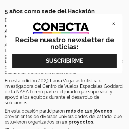
5 años como sede del Hackatón
Desde el 2019, el campus Sonora Norte ha sido
×
coorganizador y sede del
NASA International Space
Apps Challenge Hackathon
en colaboración con
Espacio y Sostenibilidad y Space Apps Hermosillo.
Recibe nuestro newsletter de
Anayansi García, líder del Centro de Vinculación y
noticias:
Desarrollo Profesional del Tec Sonora Norte señaló que
gracias a esta alianza el campus es la única sede de
Latinoamérica
con
representantes de la NASA
que
de manera presencial acompañan a los jóvenes para
desarrollar soluciones a sus retos.
En esta edición 2023 Laura Vega, astrofísica e
investigadora del Centro de Vuelos Espaciales Goddard
de la NASA formó parte del jurado que supervisó y
apoyó a los equipos durante el desarrollo de
soluciones.
En esta ocasión participaron
más de 120 jóvenes
provenientes de diversas universidades del estado, que
estuvieron organizados en
20 proyectos
.