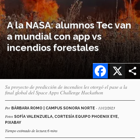
A la NASA: alumnos Tec van
a mundial con app vs
incendios forestales
Facebook
X
Su proyecto de predicción de incendios les otorgó el pase a la
final global del Space Apps Challenge Hackathon
Por
- 11/12/2023
BÁRBARA ROMO | CAMPUS SONORA NORTE
Fotos
SOFÍA VALENZUELA, CORTESÍA EQUIPO PHOENIX EYE,
PIXABAY
Tiempo estimado de lectura:6 mins