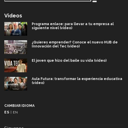
Videos
Programa enlace: para llevar a tu empresa al
siguiente nivel (video)
¿Quieres emprender? Conoce el nuevo HUB de
Innovación del Tec (video)
El joven que hizo del baile su vida (video)
Aula Futura: transformar la experiencia educativa
(video)
Más que un festival cultural: así es la magia de
VIBRART 2026 (video)
CAMBIAR IDIOMA
ES
|
EN
Javier Guzmán: investigación con impacto social
(video)