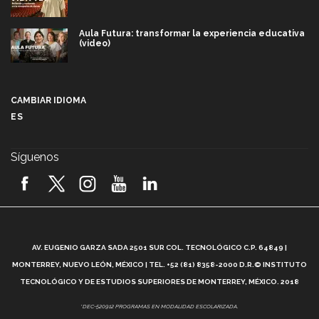
Aula Futura: transformar la experiencia educativa
(video)
Más que un festival cultural: así es la magia de
VIBRART 2026 (video)
CAMBIAR IDIOMA
ES
Javier Guzmán: investigación con impacto social
(video)
Síguenos
¡México, en el top del mundial de robótica FIRST
2026! (video)
Vida Tec: Pasión, disciplina y básquetbol, con Gael
Adame (video)
A
AV. EUGENIO GARZA SADA 2501 SUR COL. TECNOLÓGICO C.P. 64849 |
L
¿Cómo es el Modelo Educativo Tec? (video)
MONTERREY, NUEVO LEÓN, MÉXICO | TEL. +52 (81) 8358-2000 D.R.© INSTITUTO
TECNOLÓGICO Y DE ESTUDIOS SUPERIORES DE MONTERREY, MÉXICO. 2018
Vida Tec: Feminismo e Inteligencia Artificial, Paola
*DEC-520912 PROGRAMAS EN MODALIDAD ESCOLARIZADA.
Ricaurte (video)