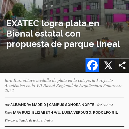
EXATEC logra plata en
Bienal estatal con
propuesta de parque lineal
Facebook
X
Iara Ruiz obtuvo medalla de plata en la categoría Proyecto
Académico en la VII Bienal Regional de Arquitectura Sonorense
2022
Por
- 05/09/2022
ALEJANDRA MADRID | CAMPUS SONORA NORTE
Fotos
IARA RUIZ, ELIZABETH WU, LUISA VERDUGO, RODOLFO GIL
Tiempo estimado de lectura:4 mins