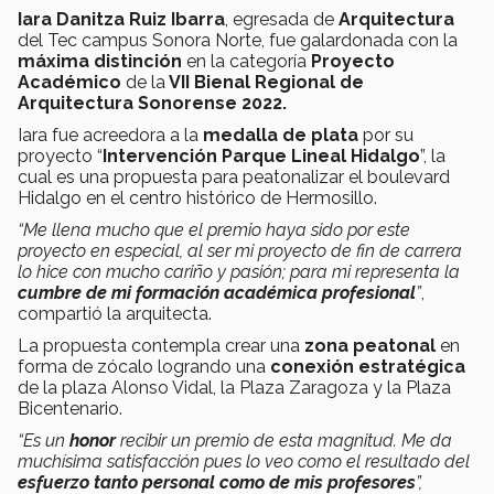
Iara Danitza Ruiz Ibarra
, egresada de
Arquitectura
del Tec campus Sonora Norte, fue galardonada con la
máxima distinción
en la categoría
Proyecto
Académico
de la
VII Bienal Regional de
Arquitectura Sonorense 2022.
Iara fue acreedora a la
medalla de plata
por su
proyecto “
Intervención Parque Lineal Hidalgo
”, la
cual es una propuesta para peatonalizar el boulevard
Hidalgo en el centro histórico de Hermosillo.
“Me llena mucho que el premio haya sido por este
proyecto en especial, al ser mi proyecto de fin de carrera
lo hice con mucho cariño y pasión; para mi representa la
cumbre de mi formación académica profesional
”
,
compartió la arquitecta.
La propuesta contempla crear una
zona peatonal
en
forma de zócalo logrando una
conexión estratégica
de la plaza Alonso Vidal, la Plaza Zaragoza y la Plaza
Bicentenario.
“Es un
honor
recibir un premio de esta magnitud. Me da
muchísima satisfacción pues lo veo como el resultado del
esfuerzo tanto personal como de mis profesores
”,