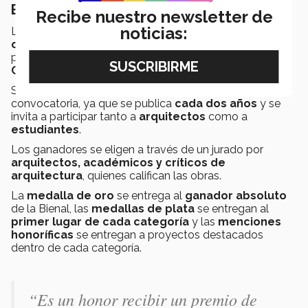
Bienal Regional de Arquitectura
Recibe nuestro newsletter de
noticias:
La misión de la Bienal es
identificar las mejores
obras
regionales,
difundir
las más relevantes y
propiciar una
reflexión
acerca de la
Arquitectura
Contemporánea responsable y sustentable
.
Su nombre hace alusión a la periodicidad de la
convocatoria, ya que se publica
cada dos años
y se
invita a participar tanto a
arquitectos
como a
estudiantes
.
Los ganadores se eligen a través de un jurado por
arquitectos, académicos y críticos de
arquitectura
, quienes califican las obras.
La
medalla de oro
se entrega al
ganador absoluto
de la Bienal, las
medallas de plata
se entregan al
primer lugar de cada categoría
y las
menciones
honoríficas
se entregan a proyectos destacados
dentro de cada categoría.
“Es un honor recibir un premio de