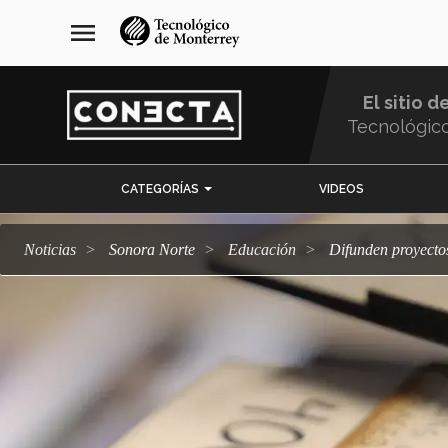
Pasar
navegación
menu
al
principal
contenido
principal
El sitio d
Tecnológic
Menu
CATEGORÍAS
VIDEOS
Comunidad
Noticias
Sonora Norte
Educación
Difunden proyect