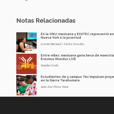
Notas Relacionadas
En la ONU: mexicana y EXATEC representó en
Nueva York a la juventud
Loretta Mariaud y Carlos González
Entre miles: mexicana gana beca de maestrí
Erasmus Mundus LIVE
Natalia Croda
Estudiantes de 5 campus Tec impulsan proy
en la Sierra Tarahumara
Juan José Flores Nava