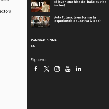
El joven que hizo del baile su vida
(video)
rectora
Aula Futura: transformar la
experiencia educativa (video)
Más que un festival cultural: así es
la magia de VIBRART 2026 (video)
CAMBIAR IDIOMA
ES
Javier Guzmán: investigación con
impacto social (video)
Síguenos
¡México, en el top del mundial de
robótica FIRST 2026! (video)
Vida Tec: Pasión, disciplina y
básquetbol, con Gael Adame
(video)
¿Cómo es el Modelo Educativo
Tec? (video)