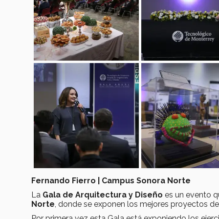
Fernando Fierro | Campus Sonora Norte
La
Gala de Arquitectura y Diseño
es un evento qu
Norte
, donde se exponen los mejores proyectos del
Por primera vez esta Gala está exponiendo los ejerc