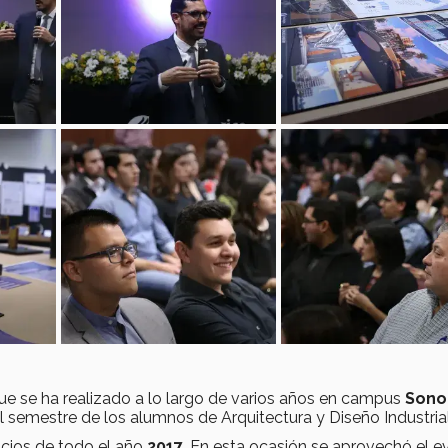
e se ha realizado a lo largo de varios años en campus
Sono
 semestre de los alumnos de Arquitectura y Diseño Industrial
icios de todo el año
2017
. En esta ocasión se aprovechó el e