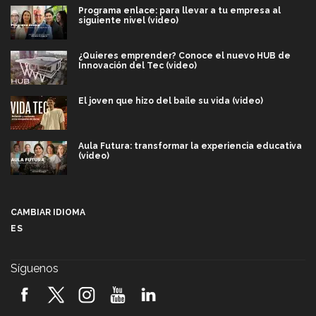
Programa enlace: para llevar a tu empresa al
siguiente nivel (video)
¿Quieres emprender? Conoce el nuevo HUB de
Innovación del Tec (video)
El joven que hizo del baile su vida (video)
Aula Futura: transformar la experiencia educativa
(video)
Más que un festival cultural: así es la magia de
VIBRART 2026 (video)
CAMBIAR IDIOMA
ES
Javier Guzmán: investigación con impacto social
(video)
Síguenos
¡México, en el top del mundial de robótica FIRST
2026! (video)