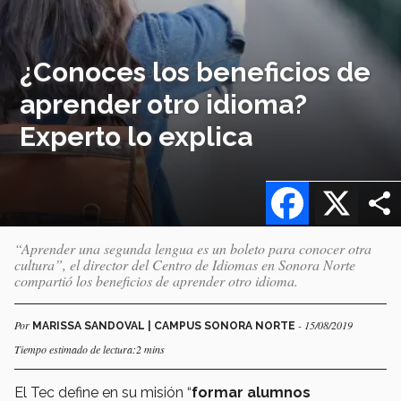
¿Conoces los beneficios de
aprender otro idioma?
Experto lo explica
Facebook
X
“Aprender una segunda lengua es un boleto para conocer otra
cultura”, el director del Centro de Idiomas en Sonora Norte
compartió los beneficios de aprender otro idioma.
Por
- 15/08/2019
MARISSA SANDOVAL | CAMPUS SONORA NORTE
Tiempo estimado de lectura:2 mins
El Tec define en su misión “
formar alumnos