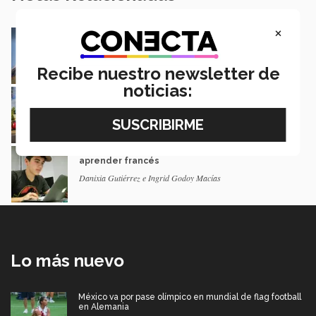
×
Alumnos de PrepaTec en Sonora buscan
salvar la lengua seri (videonota)
Ana Bárbara Romo
Recibe nuestro newsletter de
noticias:
Sigue estos 6 tips para iniciar con "power" tu
nuevo semestre
Liu Organista | Campus Sinaloa
¡Arriesga y gana! Una nueva forma de
aprender francés
Danixia Gutiérrez e Ingrid Godoy Macías
Lo más nuevo
México va por pase olímpico en mundial de flag football
en Alemania