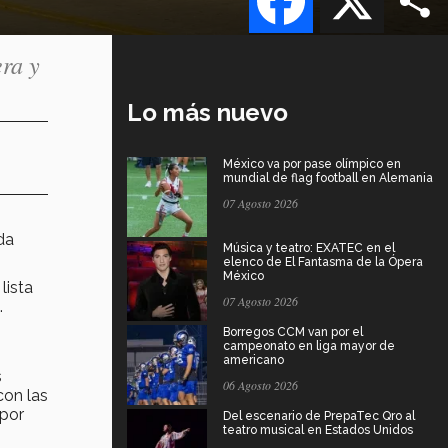
ra y
Lo más nuevo
México va por pase olímpico en
mundial de flag football en Alemania
07 Agosto 2026
da
Música y teatro: EXATEC en el
elenco de El Fantasma de la Ópera
México
lista
07 Agosto 2026
.
Borregos CCM van por el
campeonato en liga mayor de
americano
s
06 Agosto 2026
con las
 por
Del escenario de PrepaTec Qro al
teatro musical en Estados Unidos