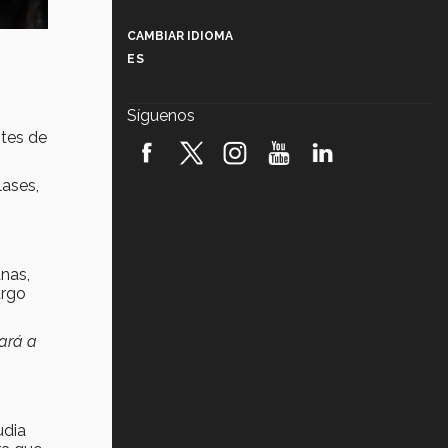
Más que un festival cultural: así es
la magia de VIBRART 2026 (video)
CAMBIAR IDIOMA
ES
Javier Guzmán: investigación con
impacto social (video)
Síguenos
¡México, en el top del mundial de
ntes de
robótica FIRST 2026! (video)
lases,
Vida Tec: Pasión, disciplina y
básquetbol, con Gael Adame
(video)
¿Cómo es el Modelo Educativo
nas,
Tec? (video)
argo
Vida Tec: Feminismo e Inteligencia
dará a
Artificial, Paola Ricaurte (video)
udia