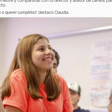
emestre y compartirlas con tu director y asesor de carrera, pa
cto.
 a querer cumplirlas
", destacó Claudia.