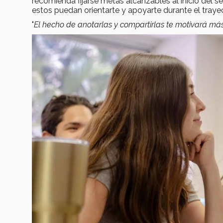
recomienda fijarse metas alcanzables al inicio del s
estos puedan orientarte y apoyarte durante el traye
"
El hecho de anotarlas y compartirlas te motivará más