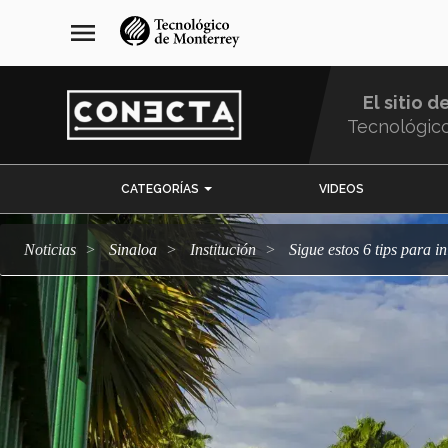
Pasar
navegación
menu
al
principal
contenido
principal
El sitio d
Tecnológic
Menu
CATEGORÍAS
VIDEOS
Comunidad
Noticias
Sinaloa
Institución
Sigue estos 6 tips para 