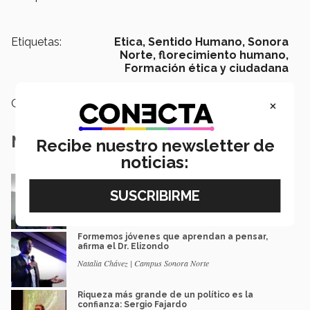
Etiquetas:
Etica,
Sentido Humano,
Sonora
Norte,
florecimiento humano,
Formación ética y ciudadana
×
Categoría:
Educación
Notas Relacionadas
Recibe nuestro newsletter de
noticias:
Fajardo invita a la nuevas generaciones a
trabajar por el bien común
Marissa Sandoval
Formemos jóvenes que aprendan a pensar,
afirma el Dr. Elizondo
Natalia Chávez | Campus Sonora Norte
Riqueza más grande de un político es la
confianza: Sergio Fajardo