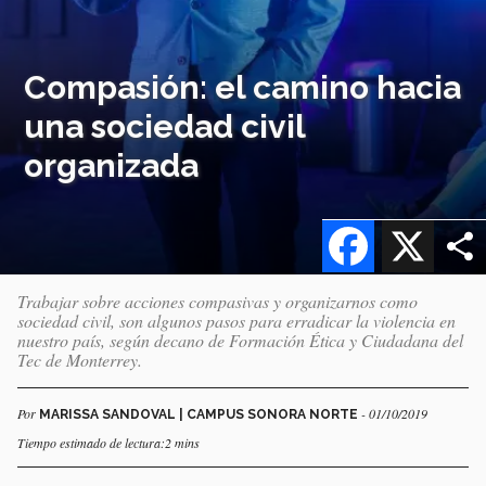
Compasión: el camino hacia
una sociedad civil
organizada
Facebook
X
Trabajar sobre acciones compasivas y organizarnos como
sociedad civil, son algunos pasos para erradicar la violencia en
nuestro país, según decano de Formación Ética y Ciudadana del
Tec de Monterrey.
Por
- 01/10/2019
MARISSA SANDOVAL | CAMPUS SONORA NORTE
Tiempo estimado de lectura:2 mins