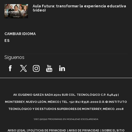
Aula Futura: transformar la experiencia educativa
(video)
Más que un festival cultural: así es la magia de
VIBRART 2026 (video)
CAMBIAR IDIOMA
ES
Javier Guzmán: investigación con impacto social
(video)
Síguenos
¡México, en el top del mundial de robótica FIRST
2026! (video)
Vida Tec: Pasión, disciplina y básquetbol, con Gael
Adame (video)
A
AV. EUGENIO GARZA SADA 2501 SUR COL. TECNOLÓGICO C.P. 64849 |
L
¿Cómo es el Modelo Educativo Tec? (video)
MONTERREY, NUEVO LEÓN, MÉXICO | TEL. +52 (81) 8358-2000 D.R.© INSTITUTO
TECNOLÓGICO Y DE ESTUDIOS SUPERIORES DE MONTERREY, MÉXICO. 2018
Vida Tec: Feminismo e Inteligencia Artificial, Paola
*DEC-520912 PROGRAMAS EN MODALIDAD ESCOLARIZADA.
Ricaurte (video)
AVISO LEGAL
POLÍTICAS DE PRIVACIDAD
AVISO DE PRIVACIDAD
SOBRE EL SITIO