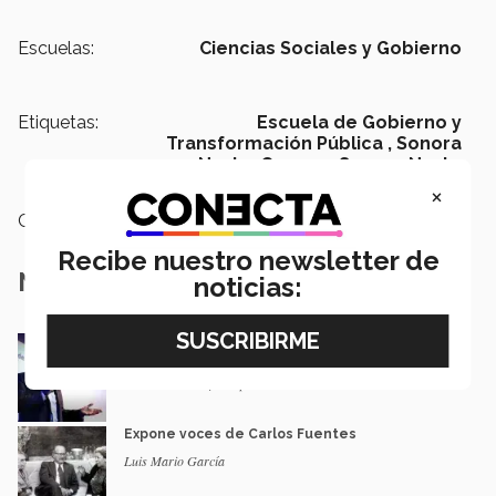
Escuelas:
Ciencias Sociales y Gobierno
Etiquetas:
Escuela de Gobierno y
Transformación Pública ,
Sonora
Norte,
Campus Sonora Norte
×
Categoría:
Educación
Recibe nuestro newsletter de
Notas Relacionadas
noticias:
Formemos jóvenes que aprendan a pensar,
afirma el Dr. Elizondo
Natalia Chávez | Campus Sonora Norte
Expone voces de Carlos Fuentes
Luis Mario García