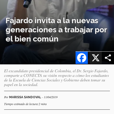
Fajardo invita a la nuevas
generaciones a trabajar por
el bien común
Facebook
X
El excandidato presidencial de Colombia, el Dr. Sergio Fajardo,
comparte a CONECTA su visión respecto a cómo los estudiantes
de la Escuela de Ciencias Sociales y Gobierno deben tomar su
papel en la sociedad.
Por
- 11/04/2019
MARISSA SANDOVAL
Tiempo estimado de lectura:2 mins