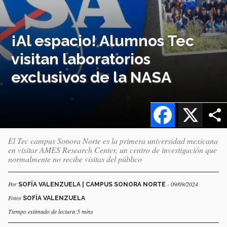
¡Al espacio! Alumnos Tec
visitan laboratorios
exclusivos de la NASA
Facebook
X
El Tec campus Sonora Norte es la primera universidad mexicana
en visitar AMES Research Center, un centro de investigación que
normalmente no recibe visitas del público
Por
- 09/09/2024
SOFÍA VALENZUELA | CAMPUS SONORA NORTE
Fotos
SOFÍA VALENZUELA
Tiempo estimado de lectura:5 mins