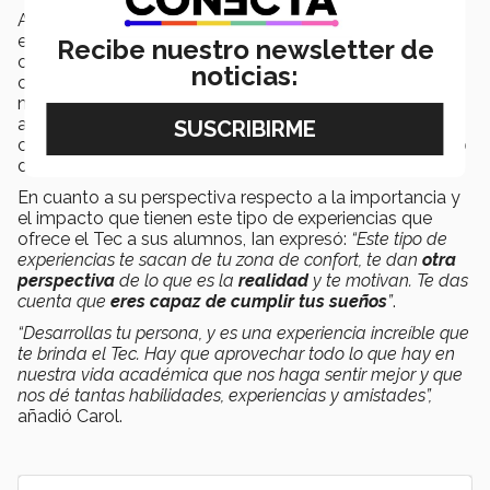
Actualmente, Ian está despegando su emprendimiento
en el área acuícola, y justo en JPL
entabló conversación
Recibe nuestro newsletter de
con una de las encargadas el área de agricultura y
noticias:
cuerpos de agua del laboratorio sobre cómo se
manejan, cómo hacen las investigaciones y todo lo que
abarcan con la tecnología que tienen ellos,
consiguiendo un contacto importante para el desarrollo
de su proyecto.
En cuanto a su perspectiva respecto a la importancia y
el impacto que tienen este tipo de experiencias que
ofrece el Tec a sus alumnos, Ian expresó:
“Este tipo de
experiencias te sacan de tu zona de confort, te dan
otra
perspectiva
de lo que es la
realidad
y te motivan. Te das
cuenta que
eres capaz de cumplir tus sueños
”
.
“Desarrollas tu persona, y es una experiencia increíble que
te brinda el Tec. Hay que aprovechar todo lo que hay en
nuestra vida académica que nos haga sentir mejor y que
nos dé tantas habilidades, experiencias y amistades”,
añadió Carol.