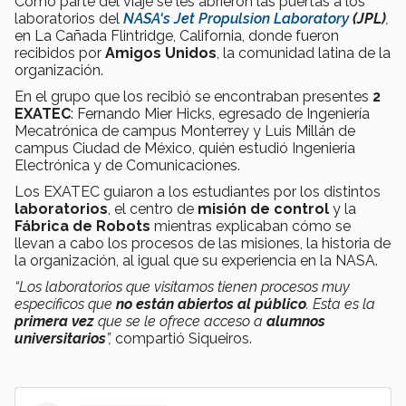
Como parte del viaje se les abrieron las puertas a los
laboratorios del
NASA's Jet Propulsion Laboratory
(JPL)
,
en La Cañada Flintridge, California, donde fueron
recibidos por
Amigos Unidos
, la comunidad latina de la
organización.
En el grupo que los recibió se encontraban presentes
2
EXATEC
: Fernando Mier Hicks, egresado de Ingeniería
Mecatrónica de campus Monterrey y Luis Millán de
campus Ciudad de México, quién estudió Ingeniería
Electrónica y de Comunicaciones.
Los EXATEC guiaron a los estudiantes por los distintos
laboratorios
, el centro de
misión de control
y la
Fábrica de Robots
mientras explicaban cómo se
llevan a cabo los procesos de las misiones, la historia de
la organización, al igual que su experiencia en la NASA.
“Los laboratorios que visitamos tienen procesos muy
específicos que
no están abiertos al público
. Esta es la
primera vez
que se le ofrece acceso a
alumnos
universitarios
”,
compartió Siqueiros.