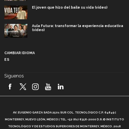
El joven que hizo del baile su vida (video)
Aula Futura: transformar la experiencia educativa
(video)
Más que un festival cultural: así es la magia de
VIBRART 2026 (video)
CAMBIAR IDIOMA
ES
Javier Guzmán: investigación con impacto social
(video)
Síguenos
¡México, en el top del mundial de robótica FIRST
2026! (video)
Vida Tec: Pasión, disciplina y básquetbol, con Gael
Adame (video)
A
AV. EUGENIO GARZA SADA 2501 SUR COL. TECNOLÓGICO C.P. 64849 |
L
¿Cómo es el Modelo Educativo Tec? (video)
MONTERREY, NUEVO LEÓN, MÉXICO | TEL. +52 (81) 8358-2000 D.R.© INSTITUTO
TECNOLÓGICO Y DE ESTUDIOS SUPERIORES DE MONTERREY, MÉXICO. 2018