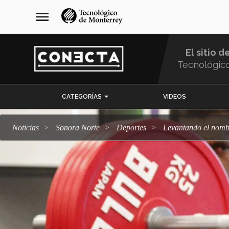
Pasar
navegación
menu
al
principal
contenido
principal
El sitio d
Tecnológic
Menu
CATEGORÍAS
VIDEOS
Comunidad
Noticias
Sonora Norte
deportes
Levantando el nomb