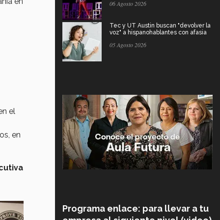
ania en
06 Agosto 2026
Tec y UT Austin buscan "devolver la
voz" a hispanohablantes con afasia
05 Agosto 2026
n el
os, en
cutiva
Programa enlace: para llevar a tu