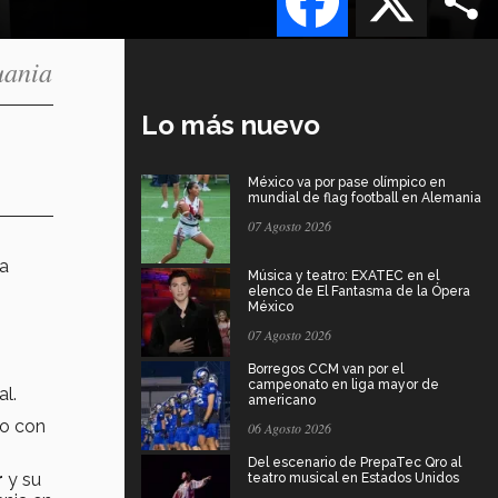
uania
Lo más nuevo
México va por pase olímpico en
mundial de flag football en Alemania
07 Agosto 2026
la
Música y teatro: EXATEC en el
elenco de El Fantasma de la Ópera
México
07 Agosto 2026
Borregos CCM van por el
campeonato en liga mayor de
al.
americano
o con
06 Agosto 2026
Del escenario de PrepaTec Qro al
r
y su
teatro musical en Estados Unidos