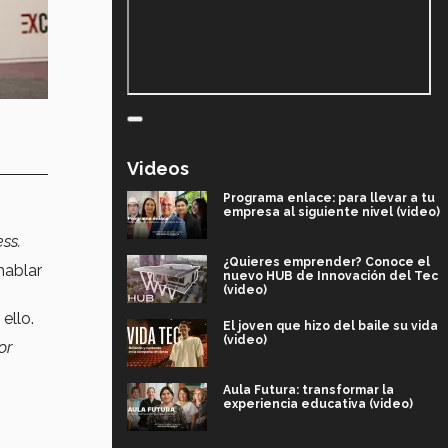
Videos
Programa enlace: para llevar a tu
empresa al siguiente nivel (video)
ess.
¿Quieres emprender? Conoce el
hablar
nuevo HUB de Innovación del Tec
(video)
ello.
El joven que hizo del baile su vida
(video)
or
Aula Futura: transformar la
experiencia educativa (video)