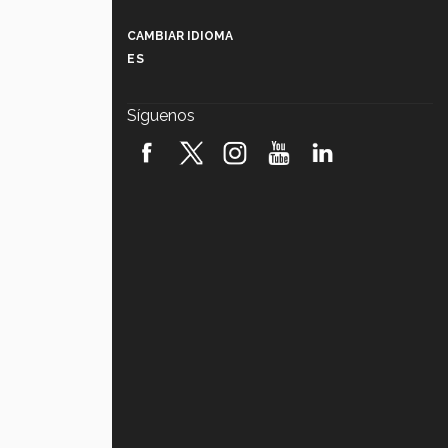
Más que un festival cultural: así es
la magia de VIBRART 2026 (video)
CAMBIAR IDIOMA
ES
Javier Guzmán: investigación con
impacto social (video)
Síguenos
¡México, en el top del mundial de
robótica FIRST 2026! (video)
Vida Tec: Pasión, disciplina y
básquetbol, con Gael Adame
(video)
¿Cómo es el Modelo Educativo
Tec? (video)
Vida Tec: Feminismo e Inteligencia
Artificial, Paola Ricaurte (video)