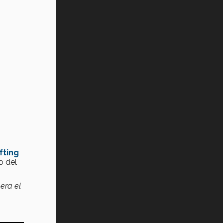
fting
o del
era el