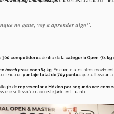
en Powerlifting Championships
que se llevará a cabo en Litu
aunque no gane, voy a aprender algo".
e
300 competidores
dentro de la
categoría Open -74 kg
e
 en
bench press
con 184 kg
. En cuanto a los otros moviment
bteniendo un
puntaje total de 709 puntos
que lo llevaron a
vilegio de
representar a México por segunda vez conse
ips
que se llevará a cabo este junio en Lituania.