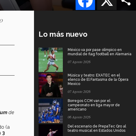
do
Lo más nuevo
México va por pase olímpico en
mundial de flag football en Alemania
07 Agosto 2026
Música y teatro: EXATEC en el
elenco de El Fantasma de la Ópera
Mexico
07 Agosto 2026
Borregos CCM van por el
campeonato en liga mayor de
americano
ium
de
06 Agosto 2026
do (a
Del escenario de PrepaTec Qro al
teatro musical en Estados Unidos
a
3