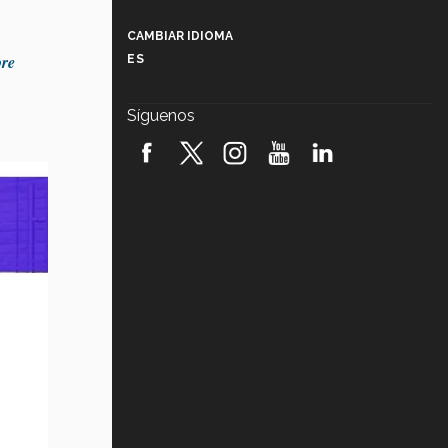
Más que un festival cultural: así es
la magia de VIBRART 2026 (video)
CAMBIAR IDIOMA
ore
ES
Javier Guzmán: investigación con
impacto social (video)
Síguenos
¡México, en el top del mundial de
robótica FIRST 2026! (video)
Vida Tec: Pasión, disciplina y
básquetbol, con Gael Adame
(video)
¿Cómo es el Modelo Educativo
Tec? (video)
Vida Tec: Feminismo e Inteligencia
Artificial, Paola Ricaurte (video)