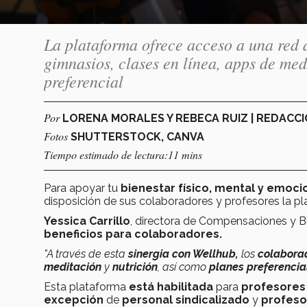
La plataforma ofrece acceso a una red d
gimnasios, clases en línea, apps de med
preferencial
Por
LORENA MORALES Y REBECA RUIZ | REDAC
Fotos
SHUTTERSTOCK, CANVA
Tiempo estimado de lectura:11 mins
Para apoyar tu
bienestar físico, mental y emoci
disposición de sus colaboradores y profesores la p
Yessica Carrillo
, directora de Compensaciones y B
beneficios para colaboradores.
"A través de esta
sinergia con Wellhub,
los
colabora
meditación
y
nutrición
, así como
planes preferenci
Esta plataforma
está habilitada
para
profesores
excepción
de
personal sindicalizado
y
profeso