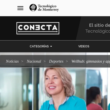
Pasar
navegación
menu
al
principal
contenido
principal
El sitio d
Tecnológic
Menu
CATEGORÍAS
VIDEOS
Comunidad
Noticias
Nacional
deportes
Wellhub: gimnasios y a