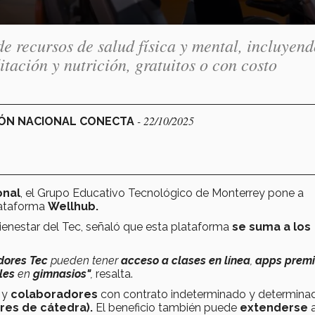
e recursos de salud física y mental, incluyen
itación y nutrición, gratuitos o con costo
- 22/10/2025
CIÓN NACIONAL CONECTA
onal
, el Grupo Educativo Tecnológico de Monterrey pone a
lataforma
Wellhub.
ienestar del Tec, señaló que esta plataforma
se suma a los
dores Tec
pueden tener
acceso a clases en línea
,
apps prem
ales
en
gimnasios"
,
resalta.
y
colaboradores
con contrato indeterminado y determina
res de cátedra).
El beneficio también puede
extenderse