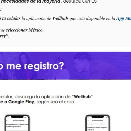
 necesidades de la mayoría
”,
destaca Carrillo.
:
n
tu celular
la aplicación de
Wellhub
que está disponible en la
App St
 que
seleccionar México.
rey”.