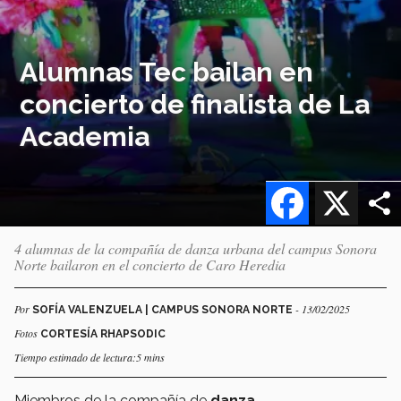
Alumnas Tec bailan en
concierto de finalista de La
Academia
Facebook
X
4 alumnas de la compañía de danza urbana del campus Sonora
Norte bailaron en el concierto de Caro Heredia
Por
- 13/02/2025
SOFÍA VALENZUELA | CAMPUS SONORA NORTE
Fotos
CORTESÍA RHAPSODIC
Tiempo estimado de lectura:5 mins
Miembros de la compañía de
danza