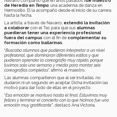
Navarro compartió que en años pasados
fue maestro
de Heredia en
Tempo
,
una academia de danza en
Hermosillo. Él la acompañó desde el inicio de su carrera
hasta la fecha.
La artista, a través de Navarro,
extendió la invitación
a colaborar
con el Tec para que sus
alumnas
puedieran tener una experiencia profesional
fuera del campus
con el fin de
complementar su
formación como bailarinas
.
“
Buscaba alumnas que pudieran interpretar a un nivel
profesional, que dominaran diferentes estilos y que
pudieran aprender la coreografía muy rápido, porque
tuvimos solo una semana y media para montar seis
coreografías completas
”, afirmó el maestro.
Las alumnas compartieron que al ser invitadas, no
dudaron ni un segundo en aceptar. Dicha invitación las
motivó para dar todo de ellas en el proyecto.
“
Esa emoción se mantuvo hasta el final. Estuvimos muy
felices y terminar el concierto con lo que hicimos fue una
emoción muy gratificante”
, destacó Ana Victoria.