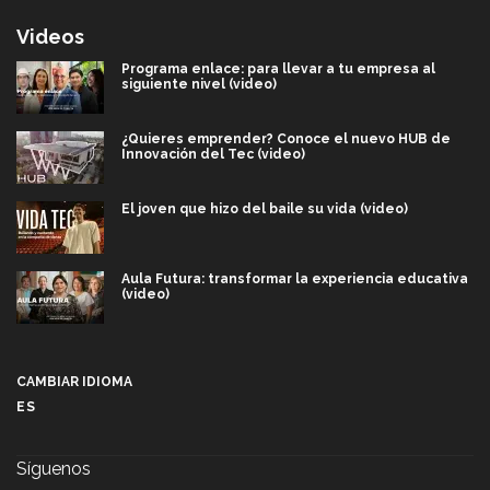
Videos
Programa enlace: para llevar a tu empresa al
siguiente nivel (video)
¿Quieres emprender? Conoce el nuevo HUB de
Innovación del Tec (video)
El joven que hizo del baile su vida (video)
Aula Futura: transformar la experiencia educativa
(video)
Más que un festival cultural: así es la magia de
VIBRART 2026 (video)
CAMBIAR IDIOMA
ES
Javier Guzmán: investigación con impacto social
(video)
Síguenos
¡México, en el top del mundial de robótica FIRST