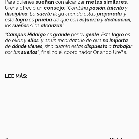
Para quienes
sueñan
con alcanzar
metas similares
,
Ureña ofreció un
consejo
:
“Combina
pasión
,
talento
y
disciplina
. La
suerte
llega cuando estás
preparado
, y
este
logro
es
prueba
de que con
esfuerzo
y
dedicación
,
los
sueños
sí se
alcanzan
”
.
“
Campus Hidalgo
es
grande
por su
gente
. Este
logro
es
de ellas y
ellos
, y es un recordatorio de que
no importa
de
dónde vienes
, sino cuánto estás
dispuesto
a
trabajar
por tus
sueños
”
, finalizó el coordinador Orlando Ureña.
LEE MÁS: