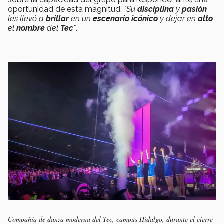
oportunidad de esta magnitud.
"Su
disciplina
y
pasión
les llevó a
brillar
en un
escenario icónico
y dejar en
alto
el
nombre
del
Tec
"
.
Compañía de danza moderna del Tec, campus Hidalgo, durante el cierre