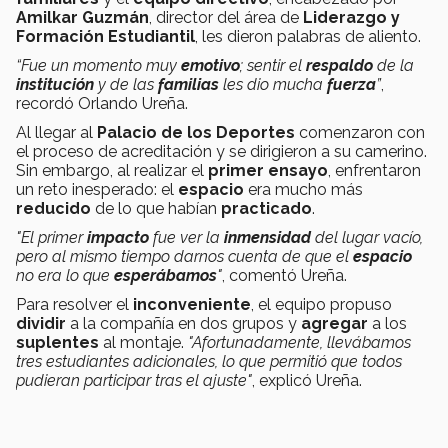
Amilkar Guzmán
, director del área de
Liderazgo y
Formación Estudiantil
, les dieron palabras de
aliento.
“Fue un momento muy
emotivo
;
sentir el
respaldo
de la
institución
y de las
familias
les dio mucha
fuerza
”
,
recordó Orlando Ureña.
Al llegar al
Palacio de los Deportes
comenzaron con
el proceso de acreditación y se dirigieron a su camerino.
Sin embargo, al realizar el
primer ensayo
, enfrentaron
un reto inesperado: el
espacio
era mucho más
reducido
de lo que habían
practicado
.
"El primer
impacto
fue ver la
inmensidad
del lugar vacío,
pero al mismo tiempo darnos cuenta de que el
espacio
no era lo que
esperábamos
"
, comentó Ureña.
Para resolver el
inconveniente
, el equipo propuso
dividir
a la compañía en dos grupos y
agregar
a los
suplentes
al montaje.
"Afortunadamente, llevábamos
tres estudiantes adicionales, lo que permitió que todos
pudieran participar tras el ajuste"
, explicó Ureña.