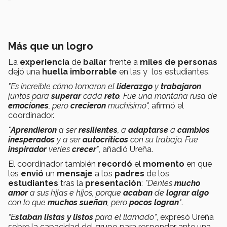
Más que un logro
La
experiencia
de
bailar
frente a
miles de personas
dejó una
huella imborrable
en las y los estudiantes.
"Es increíble cómo tomaron el
liderazgo
y
trabajaron
juntos para
superar
cada
reto
. Fue una montaña rusa de
emociones
, pero
crecieron
muchísimo",
afirmó el
coordinador.
"
Aprendieron
a ser
resilientes
, a
adaptarse
a
cambios
inesperados
y a ser
autocríticos
con su trabajo. Fue
inspirador
verles
crecer
"
, añadió Ureña.
El coordinador también
recordó
el
momento
en que
les
envió
un
mensaje
a los
padres
de los
estudiantes
tras la
presentación
:
"Denles
mucho
amor
a sus hijas e hijos, porque
acaban
de
lograr algo
con lo que
muchos sueñan
, pero
pocos logran
"
.
“E
staban listas y listos
para el llamado”
, expresó Ureña
sobre la capacidad del grupo para responder ante una