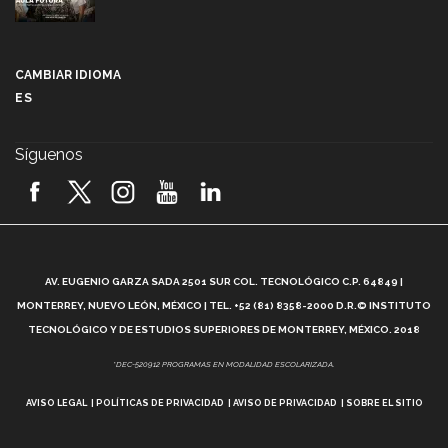
Más que un festival cultural: así es la magia de
VIBRART 2026 (video)
CAMBIAR IDIOMA
ES
Javier Guzmán: investigación con impacto social
(video)
Síguenos
¡México, en el top del mundial de robótica FIRST
2026! (video)
Vida Tec: Pasión, disciplina y básquetbol, con Gael
Adame (video)
A
AV. EUGENIO GARZA SADA 2501 SUR COL. TECNOLÓGICO C.P. 64849 |
L
¿Cómo es el Modelo Educativo Tec? (video)
MONTERREY, NUEVO LEÓN, MÉXICO | TEL. +52 (81) 8358-2000 D.R.© INSTITUTO
TECNOLÓGICO Y DE ESTUDIOS SUPERIORES DE MONTERREY, MÉXICO. 2018
Vida Tec: Feminismo e Inteligencia Artificial, Paola
*DEC-520912 PROGRAMAS EN MODALIDAD ESCOLARIZADA.
Ricaurte (video)
AVISO LEGAL
POLÍTICAS DE PRIVACIDAD
AVISO DE PRIVACIDAD
SOBRE EL SITIO