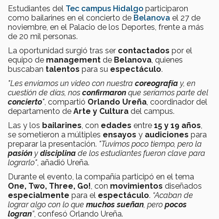
Estudiantes del
Tec campus Hidalgo
participaron
como bailarines en el concierto de
Belanova
el 27 de
noviembre, en el Palacio de los Deportes, frente a más
de 20 mil personas.
La oportunidad surgió tras ser
contactados
por el
equipo de
management
de
Belanova
, quienes
buscaban
talentos
para su
espectáculo
.
"Les enviamos un video con nuestra
coreografía
y, en
cuestión de días, nos
confirmaron
que seríamos parte del
concierto
"
, compartió
Orlando Ureña
, coordinador del
departamento de
Arte y Cultura
del campus.
Las y los
bailarines
, con
edades
entre
15 y 19 años
,
se sometieron a múltiples
ensayos
y
audiciones
para
preparar la presentación.
"Tuvimos poco tiempo, pero la
pasión
y
disciplina
de los estudiantes fueron clave para
lograrlo"
, añadió Ureña.
Durante el evento, la compañía participó en el tema
One, Two, Three, Go!
, con
movimientos
diseñados
especialmente
para el
espectáculo
.
“Acaban de
lograr algo con lo que
muchos sueñan
, pero
pocos
logran
”
, confesó Orlando Ureña.