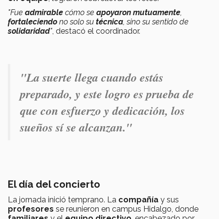
"Fue
admirable
cómo se
apoyaron mutuamente
,
fortaleciendo
no solo su
técnica
, sino su sentido de
solidaridad
"
, destacó el coordinador.
"La suerte llega cuando estás
preparado, y este logro es prueba de
que con esfuerzo y dedicación, los
sueños sí se alcanzan."
El día del concierto
La jornada inició temprano. La
compañía
y sus
profesores
se reunieron en campus Hidalgo, donde
familiares
y el
equipo directivo
, encabezado por