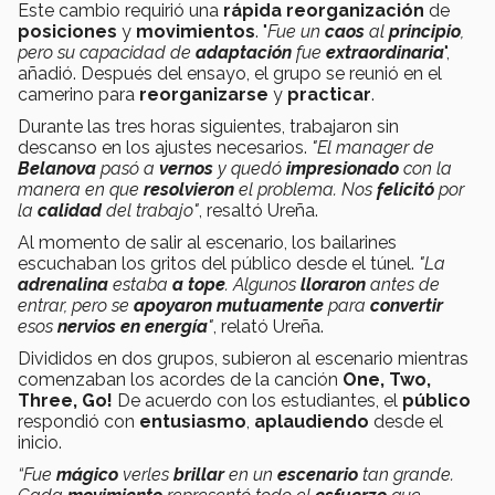
Este cambio requirió una
rápida reorganización
de
posiciones
y
movimientos
. "
Fue un
caos
al
principio
,
pero su capacidad de
adaptación
fue
extraordinaria
",
añadió. Después del ensayo, el grupo se reunió en el
camerino para
reorganizarse
y
practicar
.
Durante las tres horas siguientes, trabajaron sin
descanso en los ajustes necesarios.
"El manager de
Belanova
pasó a
vernos
y quedó
impresionado
con la
manera en que
resolvieron
el problema. Nos
felicitó
por
la
calidad
del trabajo"
, resaltó Ureña.
Al momento de salir al escenario, los bailarines
escuchaban los gritos del público desde el túnel.
"La
adrenalina
estaba
a tope
. Algunos
lloraron
antes de
entrar, pero se
apoyaron mutuamente
para
convertir
esos
nervios en energía
"
, relató Ureña.
Divididos en dos grupos, subieron al escenario mientras
comenzaban los acordes de la canción
One, Two,
Three, Go!
De acuerdo con los estudiantes, el
público
respondió con
entusiasmo
,
aplaudiendo
desde el
inicio.
“Fue
mágico
verles
brillar
en un
escenario
tan grande.