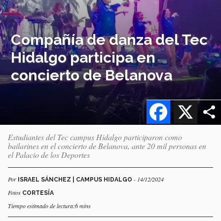
Compañía de danza del Tec
Hidalgo participa en
concierto de Belanova
Facebook
X
Estudiantes del Tec campus Hidalgo participaron como
bailarines en el concierto de Belanova, ante 20 mil personas en
el Palacio de los Deportes
Por
- 14/12/2024
ISRAEL SÁNCHEZ | CAMPUS HIDALGO
Fotos
CORTESÍA
Tiempo estimado de lectura:6 mins