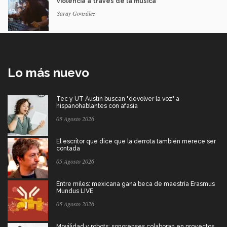
violencia a través de la música
Saray González
Lo más nuevo
Tec y UT Austin buscan "devolver la voz" a
hispanohablantes con afasia
05 Agosto 2026
El escritor que dice que la derrota también merece ser
contada
05 Agosto 2026
Entre miles: mexicana gana beca de maestría Erasmus
Mundus LIVE
05 Agosto 2026
Movilidad y robots: sonorenses colaboran en proyectos