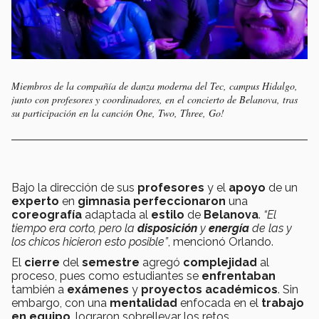
Miembros de la compañía de danza moderna del Tec, campus Hidalgo,
junto con profesores y coordinadores, en el concierto de Belanova, tras
su participación en la canción One, Two, Three, Go!
Bajo la dirección de sus
profesores
y el
apoyo
de un
experto
en
gimnasia
perfeccionaron
una
coreografía
adaptada al
estilo
de
Belanova
.
“El
tiempo era corto, pero la
disposición
y
energía
de las y
los chicos hicieron esto posible”
, mencionó Orlando.
El
cierre
del
semestre
agregó
complejidad
al
proceso, pues como estudiantes se
enfrentaban
también a
exámenes
y
proyectos académicos
. Sin
embargo, con una
mentalidad
enfocada en el
trabajo
en equipo
, lograron sobrellevar los retos.