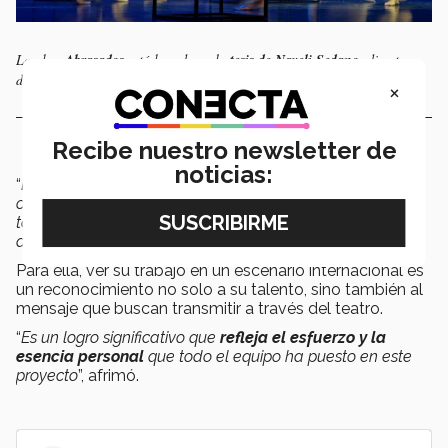
La obra
Abrasados
está basada en la
tesis de Nayeli Sedano
, directora
de LiFE en campus Sonora Norte. Foto: Diego Beltrán
×
Recibe nuestro newsletter de
noticias:
“
Este enfoque permitió que
cada elemento
estético de la
obra no solo
complementara la narrativa
, sino que
también
potenciara la experiencia
visual y emocional
del público
”, opinó Paulina.
Para ella, ver su trabajo en un escenario internacional es
un reconocimiento no solo a su talento, sino también al
mensaje que buscan transmitir a través del teatro.
“
Es un logro significativo que
refleja el esfuerzo y la
esencia personal
que todo el equipo ha puesto en este
proyecto
”, afrimó.