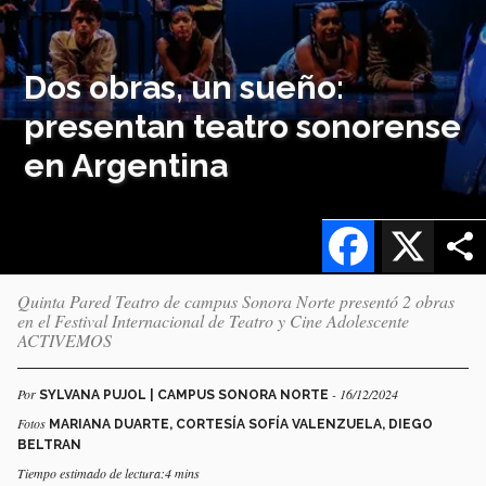
Dos obras, un sueño:
presentan teatro sonorense
en Argentina
Facebook
X
Quinta Pared Teatro de campus Sonora Norte presentó 2 obras
en el Festival Internacional de Teatro y Cine Adolescente
ACTIVEMOS
Por
- 16/12/2024
SYLVANA PUJOL | CAMPUS SONORA NORTE
Fotos
MARIANA DUARTE, CORTESÍA SOFÍA VALENZUELA, DIEGO
BELTRAN
Tiempo estimado de lectura:4 mins