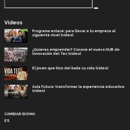
Videos
Programa enlace: para llevar a tu empresa al
siguiente nivel (video)
¿Quieres emprender? Conoce el nuevo HUB de
Innovación del Tec (video)
El joven que hizo del baile su vida (video)
Aula Futura: transformar la experiencia educativa
(video)
Más que un festival cultural: así es la magia de
VIBRART 2026 (video)
CAMBIAR IDIOMA
ES
Javier Guzmán: investigación con impacto social
(video)