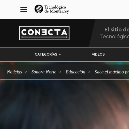
Pasar
navegación
menu
al
principal
contenido
principal
El sitio d
Tecnológic
Menu
CATEGORÍAS
VIDEOS
Comunidad
Noticias
Sonora Norte
Educación
Saca el máximo pr