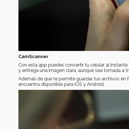
CamScanner
Con esta app puedes convertir tu celular al instante
y entrega una imagen clara, aunque sea tomada a tr
Además de que te permite guardar tus archivos en P
encuentra disponible para iOS y Android.