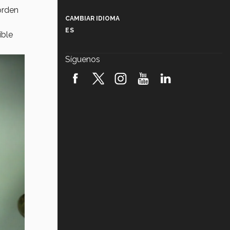
Más que un festival cultural: así es
orden
la magia de VIBRART 2026 (video)
CAMBIAR IDIOMA
ES
ible
Javier Guzmán: investigación con
impacto social (video)
Síguenos
¡México, en el top del mundial de
robótica FIRST 2026! (video)
Vida Tec: Pasión, disciplina y
básquetbol, con Gael Adame
(video)
¿Cómo es el Modelo Educativo
Tec? (video)
Vida Tec: Feminismo e Inteligencia
Artificial, Paola Ricaurte (video)