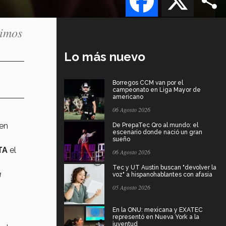
timos
Lo más nuevo
Borregos CCM van por el
campeonato en Liga Mayor de
americano
06 Agosto 2026
den
De PrepaTec Qro al mundo: el
escenario donde nació un gran
sueño
TA
el
06 Agosto 2026
Tec y UT Austin buscan "devolver la
a
voz" a hispanohablantes con afasia
05 Agosto 2026
En la ONU: mexicana y EXATEC
representó en Nueva York a la
juventud