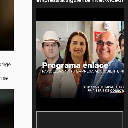
empresa al siguiente nivel (video)
orrige
n se