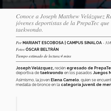
Conoce a Joseph Matthew Velázquez Ra
jóvenes deportistas de la PrepaTec que 
taekwondo.
Por
- 31
MARIANT ESCOBOSA | CAMPUS SINALOA
Fotos
ÓSCAR BELTRÁN
Tiempo estimado de lectura:4 mins
Joseph Velázquez,
recién
egresado de
PrepaT
deportiva de
taekwondo
en los pasados
Juegos N
Asimismo, la joven
Elena Camelo
, quien se encuen
medalla de bronce en la
categoría juvenil de men