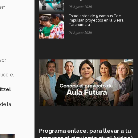
or
05 Agosto 2026
Estudiantes de 5 campus Tec
impulsan proyectos en la Sierra
Tarahumara
04 Agosto 2026
or,
licó el
Itzel
de la
Programa enlace: para llevar a tu