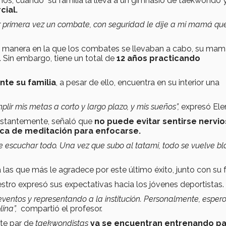
ños, cuando su familia la lleva a un gimnasio de taekwondo 
cial.
r primera vez un combate, con seguridad le dije a mi mamá qu
 la manera en la que los combates se llevaban a cabo, su ma
 Sin embargo, tiene un total de
12 años practicando
nte su familia
, a pesar de ello, encuentra en su interior una
ir mis metas a corto y largo plazo, y mis sueños”,
expresó Ele
nstantemente, señaló que
no puede evitar sentirse nervi
ica de meditación para enfocarse.
 escuchar todo. Una vez que subo al tatami, todo se vuelve bl
las que más le agradece por este último éxito, junto con su f
tro expresó sus expectativas hacia los jóvenes deportistas.
ventos y representando a la institución. Personalmente, esper
lina”,
compartió el profesor.
ste par de
taekwondistas
ya se encuentran entrenando pa