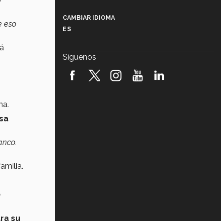
y
Más que un festival cultural: así es
la magia de VIBRART 2026 (video)
CAMBIAR IDIOMA
e eso
ES
Javier Guzmán: investigación con
impacto social (video)
má
Síguenos
¡México, en el top del mundial de
robótica FIRST 2026! (video)
Vida Tec: Pasión, disciplina y
na.
básquetbol, con Gael Adame
(video)
osa
¿Cómo es el Modelo Educativo
Tec? (video)
anco.
Vida Tec: Feminismo e Inteligencia
amilia.
Artificial, Paola Ricaurte (video)
o
ra su