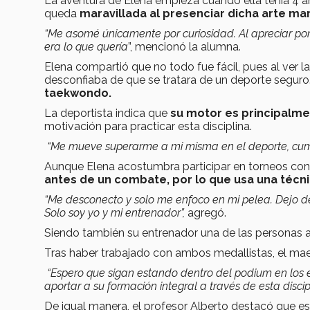
La aventura de Elena empieza cuando ella tenía 4 a
queda
maravillada al presenciar dicha arte mar
“Me asomé únicamente por curiosidad. Al apreciar po
era lo que quería
”, mencionó la alumna.
Elena compartió que no todo fue fácil, pues al ver
desconfiaba de que se tratara de un deporte seguro.
taekwondo.
La deportista indica que
su motor es principalme
motivación para practicar esta disciplina.
“Me mueve superarme a mi misma en el deporte, cumpl
Aunque Elena acostumbra participar en torneos co
antes de un combate, por lo que usa una técn
“Me desconecto y solo me enfoco en mi pelea. Dejo de
Solo soy yo y mi entrenador”,
agregó.
Siendo también su entrenador una de las personas a 
Tras haber trabajado con ambos medallistas, el maes
“Espero que sigan estando dentro del podium en los e
aportar a su formación integral a través de esta discip
De igual manera, el profesor Alberto destacó que e