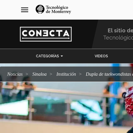
Pasar
navegación
menu
al
principal
contenido
principal
El sitio d
Tecnológic
Menu
CATEGORÍAS
VIDEOS
Comunidad
Noticias
Sinaloa
Institución
Dupla de taekwondistas