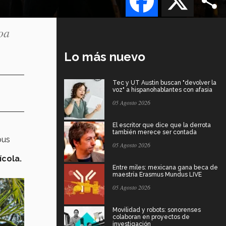
oa
Lo más nuevo
Tec y UT Austin buscan "devolver la
voz" a hispanohablantes con afasia
05 Agosto 2026
El escritor que dice que la derrota
también merece ser contada
pus
05 Agosto 2026
ícola.
Entre miles: mexicana gana beca de
maestría Erasmus Mundus LIVE
05 Agosto 2026
Movilidad y robots: sonorenses
colaboran en proyectos de
investigación