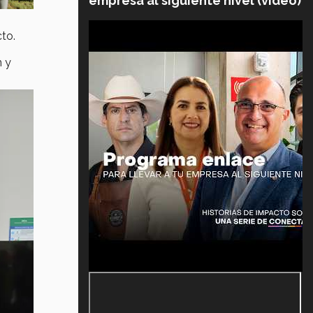
empresa al siguiente nivel (video)
to.
n y