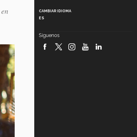
Más que un festival cultural: así es
la magia de VIBRART 2026 (video)
 en
CAMBIAR IDIOMA
ES
Javier Guzmán: investigación con
impacto social (video)
Síguenos
¡México, en el top del mundial de
robótica FIRST 2026! (video)
Vida Tec: Pasión, disciplina y
básquetbol, con Gael Adame
(video)
¿Cómo es el Modelo Educativo
Tec? (video)
Vida Tec: Feminismo e Inteligencia
Artificial, Paola Ricaurte (video)