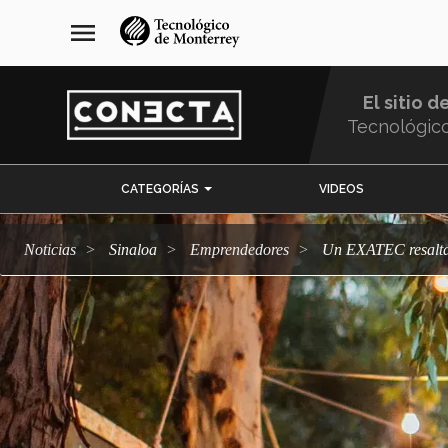
Pasar
navegación
menu
al
principal
contenido
principal
El sitio d
Tecnológic
Menu
CATEGORÍAS
VIDEOS
Comunidad
Noticias
Sinaloa
emprendedores
Un EXATEC resalta