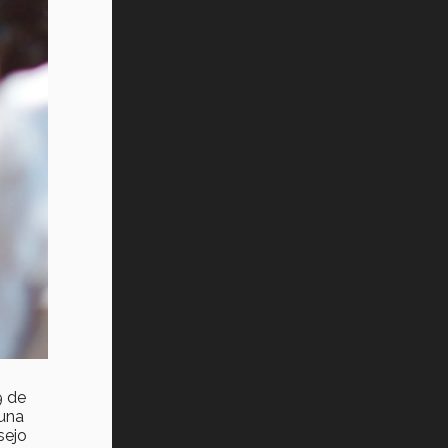
9 de
 una
sejo