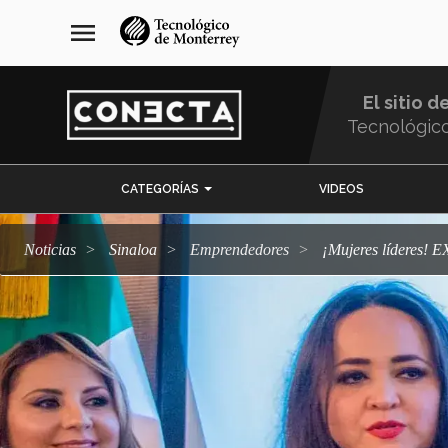
Pasar
navegación
menu
al
principal
contenido
principal
El sitio d
Tecnológic
Menu
CATEGORÍAS
VIDEOS
Comunidad
Noticias
Sinaloa
emprendedores
¡Mujeres líderes