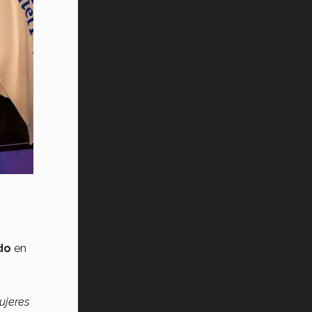
do
en
ujeres