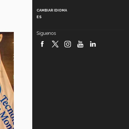
Más que un festival cultural: así es
la magia de VIBRART 2026 (video)
CAMBIAR IDIOMA
ES
Javier Guzmán: investigación con
impacto social (video)
Síguenos
¡México, en el top del mundial de
robótica FIRST 2026! (video)
Vida Tec: Pasión, disciplina y
básquetbol, con Gael Adame
(video)
¿Cómo es el Modelo Educativo
Tec? (video)
Vida Tec: Feminismo e Inteligencia
Artificial, Paola Ricaurte (video)