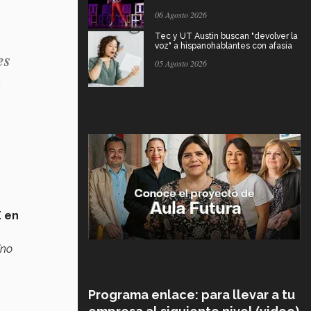
06 Agosto 2026
Tec y UT Austin buscan "devolver la
voz" a hispanohablantes con afasia
es
05 Agosto 2026
y
E en
ino
Programa enlace: para llevar a tu