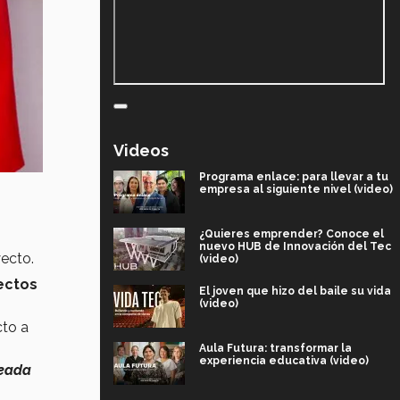
Videos
Programa enlace: para llevar a tu
empresa al siguiente nivel (video)
¿Quieres emprender? Conoce el
nuevo HUB de Innovación del Tec
yecto.
(video)
yectos
El joven que hizo del baile su vida
(video)
cto a
Aula Futura: transformar la
experiencia educativa (video)
deada