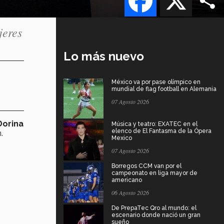
jeres
Lo más nuevo
México va por pase olímpico en
mundial de flag football en Alemania
07 Agosto 2026
Dorina
Música y teatro: EXATEC en el
elenco de El Fantasma de la Ópera
n.
Mexico
07 Agosto 2026
Borregos CCM van por el
campeonato en liga mayor de
americano
06 Agosto 2026
De PrepaTec Qro al mundo: el
escenario donde nació un gran
sueño