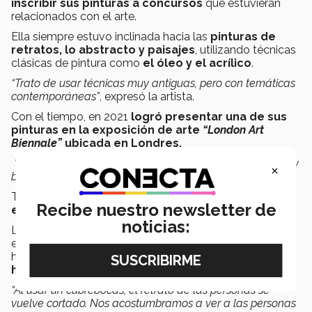
inscribir sus pinturas a concursos
que estuvieran
relacionados con el arte.
Ella siempre estuvo inclinada hacia las
pinturas de
retratos, lo abstracto y paisajes
, utilizando técnicas
clásicas de pintura como
el óleo y el acrílico
.
“Trato de usar técnicas muy antiguas, pero con temáticas
contemporáneas”
, expresó la artista.
Con el tiempo, en 2021
logró presentar una de sus
pinturas en la exposición de arte
“London Art
Biennale”
ubicada en Londres.
“Fueron 60 países los que participaron, fue un evento muy
×
bonito y me llevé muchos aprendizajes.”
, expuso Miriam.
Tiempo después
, fue acreedora de una beca para
Recibe nuestro newsletter de
estudiar la técnica de hiperrealismo
en España,
noticias:
La técnica usada por Miriam para las pinturas que serán
enviadas al espacio fue precisamente el óleo e
hiperrealismo y representan
un retrato de sus tres
hijos utilizando un cubrebocas metálico.
“Al usar un cubrebocas, el retrato de las personas se
vuelve cortado. Nos acostumbramos a ver a las personas