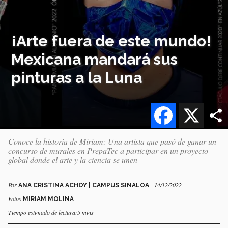
¡Arte fuera de este mundo!
Mexicana mandará sus
pinturas a la Luna
Facebook
X
Conoce la historia de Miriam: Una artista que pasó de ganar un
concurso de murales en PrepaTec a participar en un proyecto
global donde el arte y la ciencia se unen
Por
- 14/12/2022
ANA CRISTINA ACHOY | CAMPUS SINALOA
Fotos
MIRIAM MOLINA
Tiempo estimado de lectura:5 mins