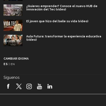
¿Quieres emprender? Conoce el nuevo HUB de
Innovación del Tec (video)
El joven que hizo del baile su vida (video)
Aula Futura: transformar la experiencia educativa
(video)
Más que un festival cultural: así es la magia de
VIBRART 2026 (video)
CAMBIAR IDIOMA
ES
|
EN
Javier Guzmán: investigación con impacto social
(video)
Síguenos
¡México, en el top del mundial de robótica FIRST
2026! (video)
Vida Tec: Pasión, disciplina y básquetbol, con Gael
Adame (video)
A