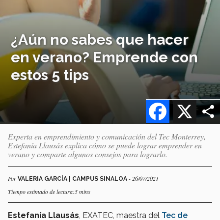
¿Aún no sabes que hacer
en verano? Emprende con
estos 5 tips
Facebook
X
Experta en emprendimiento y comunicación del Tec Monterrey,
Estefanía Llausás explica cómo se puede lograr emprender en
verano y comparte algunos consejos para lograrlo.
Por
- 26/07/2021
VALERIA GARCÍA | CAMPUS SINALOA
Tiempo estimado de lectura:5 mins
Estefanía Llausás
, EXATEC, maestra del
Tec de