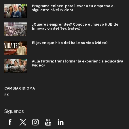
Programa enlace: para llevar a tu empresa al
siguiente nivel (video)
¿Quieres emprender? Conoce el nuevo HUB de
Innovación del Tec (video)
El joven que hizo del baile su vida (video)
Aula Futura: transformar la experiencia educativa
(video)
Más que un festival cultural: así es la magia de
VIBRART 2026 (video)
CAMBIAR IDIOMA
ES
Javier Guzmán: investigación con impacto social
(video)
Síguenos
¡México, en el top del mundial de robótica FIRST
2026! (video)