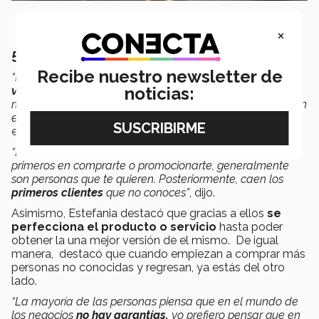
×
5.
¡A vender!
Recibe nuestro newsletter de
“Llegó el momento de la verdad
¿Cómo le hago para
noticias:
vender?
La mayoría de las personas que están en el
mundo del emprendimiento y necesitan inversión conocen
el termino de las tres “F”: Friends, Family and Fools.”,
expresó Estefania.
“Esto no es muy distinto cuando quieres
vender
, los
primeros en comprarte o promocionarte, generalmente
son personas que te quieren. Posteriormente, caen los
primeros clientes
que no conoces”
, dijo.
Asimismo, Estefania destacó que gracias a ellos
se
perfecciona el producto o servicio
hasta poder
obtener la una mejor versión de el mismo. De igual
manera, destacó que cuando empiezan a comprar más
personas no conocidas y regresan, ya estás del otro
lado.
“La mayoría de las personas piensa que en el mundo de
los negocios
no hay garantías,
yo prefiero pensar que en