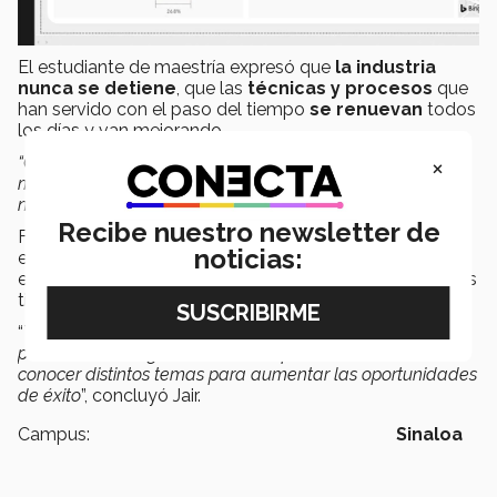
El estudiante de maestría expresó que
la industria
nunca se detiene
, que las
técnicas y procesos
que
han servido con el paso del tiempo
se renuevan
todos
los días y van mejorando.
×
“Como profesionales siempre debemos estar en una
mejora continua y con flexibilidad de adaptarnos a las
nuevas tecnologías y filosofías
”, expresó.
Recibe nuestro newsletter de
Finalmente, Jair reflexionó la importancia de siempre
noticias:
estar abierto a
explorar
temas de todo tipo, porque
eso te llevará a tener la capacidad de
resolver
muchos
tipos de
problemas
.
“
Ya sea para un emprendimiento personal o para
potenciar una organización, es importante abrirse a
conocer distintos temas para aumentar las oportunidades
de éxito
”, concluyó Jair.
Campus:
Sinaloa