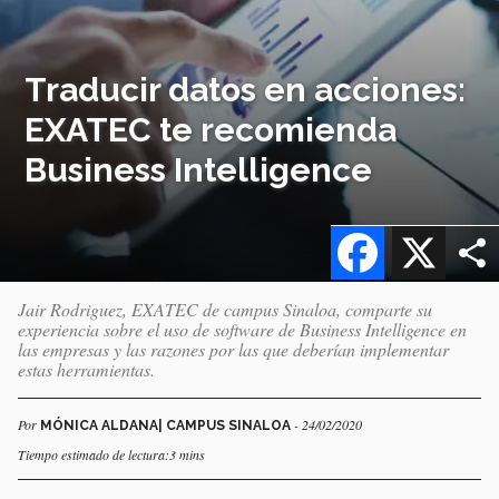
Traducir datos en acciones:
EXATEC te recomienda
Business Intelligence
Facebook
X
Jair Rodriguez, EXATEC de campus Sinaloa, comparte su
experiencia sobre el uso de software de Business Intelligence en
las empresas y las razones por las que deberían implementar
estas herramientas.
Por
- 24/02/2020
MÓNICA ALDANA| CAMPUS SINALOA
Tiempo estimado de lectura:3 mins