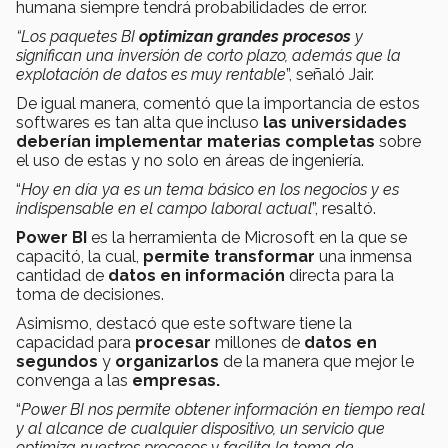
humana siempre tendrá probabilidades de error.
“Los paquetes BI
optimizan grandes procesos
y
significan una inversión de corto plazo, además que la
explotación de datos es muy rentable
”, señaló Jair.
De igual manera, comentó que la importancia de estos
softwares es tan alta que incluso
las universidades
deberían implementar materias completas
sobre
el uso de estas y no solo en áreas de ingeniería.
“
Hoy en día ya es un tema básico en los negocios y es
indispensable en el campo laboral actual
”, resaltó.
Power BI
es la herramienta de Microsoft en la que se
capacitó, la cual,
permite transformar
una inmensa
cantidad de
datos en información
directa para la
toma de decisiones.
Asimismo, destacó que este software tiene la
capacidad para
procesar
millones de
datos en
segundos
y
organizarlos
de la manera que mejor le
convenga a las
empresas.
“
Power BI nos permite obtener información en tiempo real
y al alcance de cualquier dispositivo, un servicio que
optimiza nuestros procesos y facilita la toma de