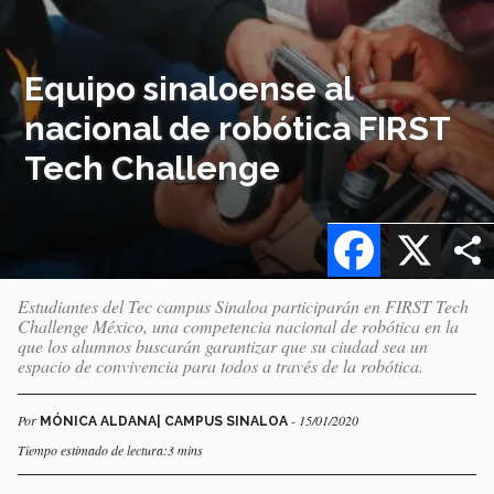
Equipo sinaloense al
nacional de robótica FIRST
Tech Challenge
Facebook
X
Estudiantes del Tec campus Sinaloa participarán en FIRST Tech
Challenge México, una competencia nacional de robótica en la
que los alumnos buscarán garantizar que su ciudad sea un
espacio de convivencia para todos a través de la robótica.
Por
- 15/01/2020
MÓNICA ALDANA| CAMPUS SINALOA
Tiempo estimado de lectura:3 mins