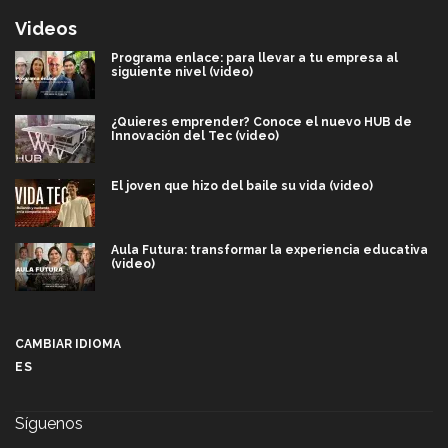
Videos
Programa enlace: para llevar a tu empresa al
siguiente nivel (video)
¿Quieres emprender? Conoce el nuevo HUB de
Innovación del Tec (video)
El joven que hizo del baile su vida (video)
Aula Futura: transformar la experiencia educativa
(video)
Más que un festival cultural: así es la magia de
VIBRART 2026 (video)
CAMBIAR IDIOMA
ES
Javier Guzmán: investigación con impacto social
(video)
Síguenos
¡México, en el top del mundial de robótica FIRST