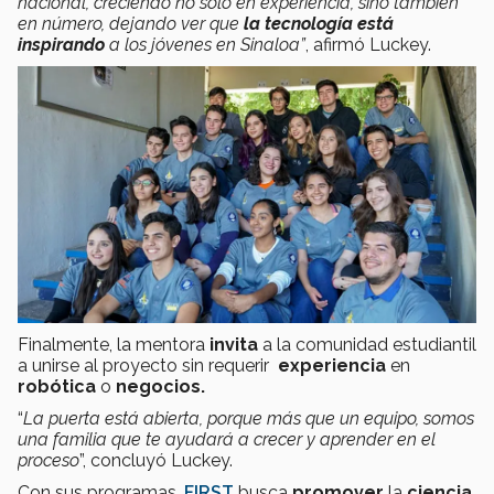
nacional, creciendo no solo en experiencia, sino también
en número, dejando ver que
la tecnología está
inspirando
a los jóvenes en Sinaloa”
, afirmó Luckey.
Finalmente, la mentora
invita
a la comunidad estudiantil
a unirse al proyecto sin requerir
experiencia
en
robótica
o
negocios.
“
La puerta está abierta, porque más que un equipo, somos
una familia que te ayudará a crecer y aprender en el
proceso
”, concluyó Luckey.
Con sus programas,
FIRST
busca
promover
la
ciencia
,