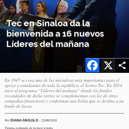
Tec en Sinaloa da la
bienvenida a 16 nuevos
Líderes del mañana
Facebook
X
En 1947 se crea una de las iniciativas más importantes para el
apoyo a estudiantes de toda la república, el Sorteo Tec. En 2014
nace el programa “Líderes del mañana” donde los fondos
recaudados de dicho sorteo se complementan con los de otras
campañas financieras y conforman una bolsa que se destina a un
fondo de becas.
Por
- 22/06/2018
DIANA ANGULO
Tiempo estimado de lectura:4 mins