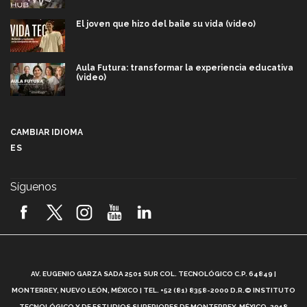
El joven que hizo del baile su vida (video)
Aula Futura: transformar la experiencia educativa
(video)
Más que un festival cultural: así es la magia de
VIBRART 2026 (video)
CAMBIAR IDIOMA
ES
Javier Guzmán: investigación con impacto social
(video)
Síguenos
¡México, en el top del mundial de robótica FIRST
2026! (video)
Vida Tec: Pasión, disciplina y básquetbol, con Gael
Adame (video)
A
AV. EUGENIO GARZA SADA 2501 SUR COL. TECNOLÓGICO C.P. 64849 |
L
¿Cómo es el Modelo Educativo Tec? (video)
MONTERREY, NUEVO LEÓN, MÉXICO | TEL. +52 (81) 8358-2000 D.R.© INSTITUTO
TECNOLÓGICO Y DE ESTUDIOS SUPERIORES DE MONTERREY, MÉXICO. 2018