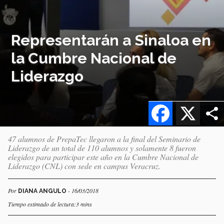
Representarán a Sinaloa en
la Cumbre Nacional de
Liderazgo
Facebook
X
47 alumnos de PrepaTec llegaron a la final del Seminario de
Liderazgo de un total de 110 alumnos y solamente 8 fueron
elegidos para participar este año en la Cumbre Nacional de
Liderazgo (CNL) con sede en campus Veracruz.
Por
- 16/03/2018
DIANA ANGULO
Tiempo estimado de lectura:3 mins