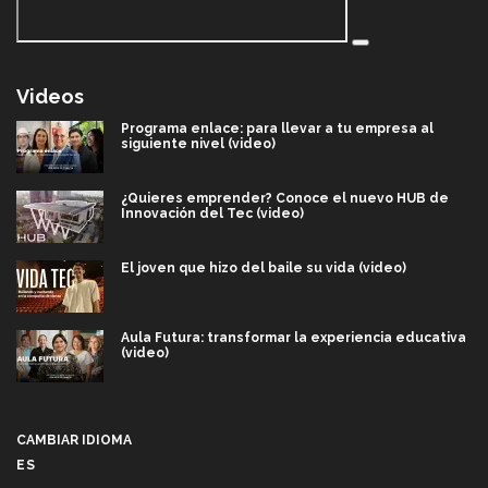
Videos
Programa enlace: para llevar a tu empresa al
siguiente nivel (video)
¿Quieres emprender? Conoce el nuevo HUB de
Innovación del Tec (video)
El joven que hizo del baile su vida (video)
Aula Futura: transformar la experiencia educativa
(video)
Más que un festival cultural: así es la magia de
VIBRART 2026 (video)
CAMBIAR IDIOMA
ES
Javier Guzmán: investigación con impacto social