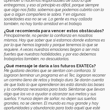
aprender a hacernos responsables de todo lo que
entregamos, y eso al principio es difícil, porque siempre
que algo nos falta, sabemos que podemos cubrirlo con lo
que a algún compañero le sobra. Y en algunas
sociedades eso no se ve. La gente es muy callada
también, no hay tanta amistad en el trabajo.
¿Qué recomienda para vencer estos obstáculos?
Principalmente, no perder la confianza en nosotros
mismos. Hay que saber que si estamos donde estamos es
por lo que hemos logrado y porque tenemos lo que se
requiere. A veces nuestras emociones llegan a ser más
fuertes que nuestras habilidades, y por eso debemos
trabajarlas también, no descuidarlas.
¿Qué mensaje le daría a los futuros EXATECs?
Me gustaría decirles que se sientan con confianza. Si
lograron terminar un programa en el Tec, lograron recorrer
un camino lleno de retos y trabajo duro. Se darán cuenta
de que todo lo que aprendieron les está dando las bases
y la confianza necesarias para todo. Siéntanse que llevan
algo que los va a ayudar a alcanzar sus metas y sus
sueños. Y nunca dejen de soñar, no dejen sus sueños
grandes, no se cierren. El mundo es muy grande y hay
oportunidades y abundancia para todo aquél que esté