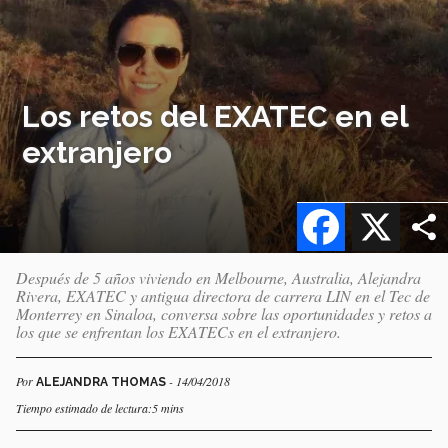
Los retos del EXATEC en el
extranjero
Facebook
X
Después de 5 años viviendo en Melbourne, Australia, Alejandra
Rivera, EXATEC y antigua directora de carrera LIN en el Tec de
Monterrey en Sinaloa, conversa sobre las oportunidades y retos a
los que se enfrentan los EXATECs en el extranjero.
Por
- 14/04/2018
ALEJANDRA THOMAS
Tiempo estimado de lectura:5 mins