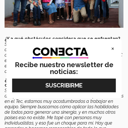
¿Y a qué obstáculos considera que se enfrentan?
Siento que hace falta un poco de preparación en el área
×
de comunicación, tanto escrita como verbal. También
desarrollar un poco más el lado social. No solo al EXATEC
en particular, sino al mexicano. Creo que nos hace falta
Recibe nuestro newsletter de
esforzarnos en mejorar nuestras habilidades de escucha,
noticias:
de comunicación y de resiliencia. El lado más humano.
¿Se enfrentó usted con alguno de estos
obstáculos estando en el extranjero?
Sí, tuve un choque cultural. Aunque solemos ser muy
adaptables, los mexicanos, sobre todo los que estudiamos
en el Tec, estamos muy acostumbrados a trabajar en
equipo. Siempre buscamos cómo aplicar las habilidades
de todos para generar una sinergia, y en muchos otros
países eso no existe. Me topé con personas muy
individualistas, y eso fue un choque para mí. Hay que