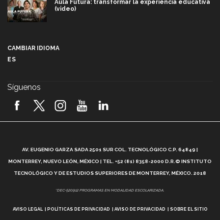
Aula Futura: transformar la experiencia educativa
(video)
Más que un festival cultural: así es la magia de
VIBRART 2026 (video)
CAMBIAR IDIOMA
ES
Javier Guzmán: investigación con impacto social
(video)
Síguenos
¡México, en el top del mundial de robótica FIRST
2026! (video)
Vida Tec: Pasión, disciplina y básquetbol, con Gael
Adame (video)
A
AV. EUGENIO GARZA SADA 2501 SUR COL. TECNOLÓGICO C.P. 64849 |
L
¿Cómo es el Modelo Educativo Tec? (video)
MONTERREY, NUEVO LEÓN, MÉXICO | TEL. +52 (81) 8358-2000 D.R.© INSTITUTO
TECNOLÓGICO Y DE ESTUDIOS SUPERIORES DE MONTERREY, MÉXICO. 2018
Vida Tec: Feminismo e Inteligencia Artificial, Paola
*DEC-520912 PROGRAMAS EN MODALIDAD ESCOLARIZADA.
Ricaurte (video)
AVISO LEGAL
POLÍTICAS DE PRIVACIDAD
AVISO DE PRIVACIDAD
SOBRE EL SITIO