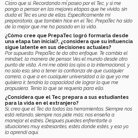
Claro que sí. Recordando mi paseo por el Tec, y si me
pongo a pensar en las mejores etapas que he vivido, sin
duda el Tec es una de ellas. Específicamente mi
preparatoria, que también hice en el Tec. PrepaTec ha sido
de lo mejor que me ha pasado en la vida.
¿Cómo cree que PrepaTec logró formarla desde
una etapa tan inicial?, ¿considera que su influencia
sigue latente en sus decisiones actuales?
Por supuesto. PrepaTec te da otro enfoque. Te cambia el
mindset, la manera de pensar. Ves el mundo desde otro
punto de vista. A mí me abrió los ojos a lo internacional, y
no solo eso, sino a tener la confianza de que cualquier
carrera, o que a en cualquier universidad a la que yo me
quisiera ir, tendría la capacidad de lograr lo que me
propusiera. Tenía lo que se requería para ello.
¿Considera que el Tec prepara a sus estudiantes
para la vida en el extranjero?
Sí, creo que el Tec da todas las herramientas. Siempre nos
está retando, siempre nos pide más; nos enseña a
manejar el estrés. Después puedes enfrentarte a
situaciones muy estresantes, estés donde estés, y eso yo
lo aprendí aquí.