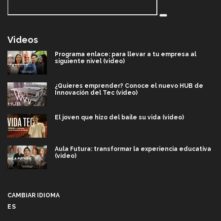
Videos
Programa enlace: para llevar a tu empresa al
siguiente nivel (video)
¿Quieres emprender? Conoce el nuevo HUB de
Innovación del Tec (video)
El joven que hizo del baile su vida (video)
Aula Futura: transformar la experiencia educativa
(video)
Más que un festival cultural: así es la magia de
VIBRART 2026 (video)
CAMBIAR IDIOMA
ES
Javier Guzmán: investigación con impacto social
(video)