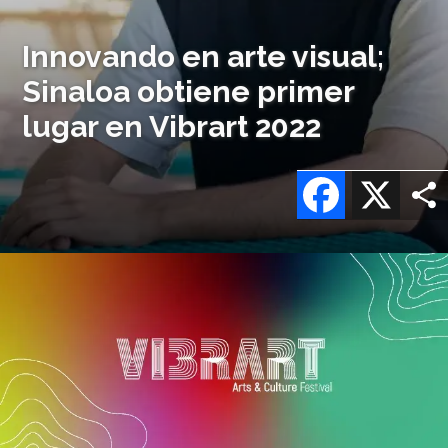
Innovando en arte visual;
Sinaloa obtiene primer
lugar en Vibrart 2022
Facebook
X
Imagen
o
logo