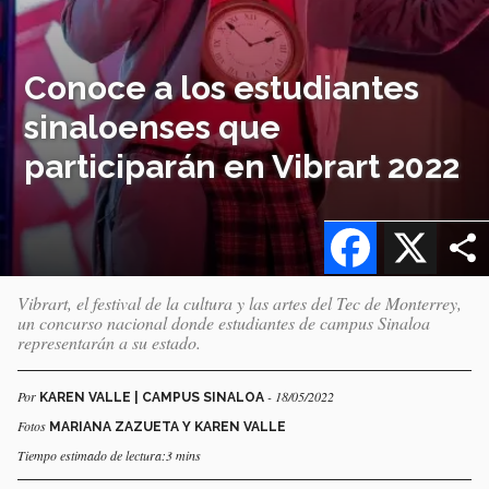
Conoce a los estudiantes
sinaloenses que
participarán en Vibrart 2022
Facebook
X
Vibrart, el festival de la cultura y las artes del Tec de Monterrey,
un concurso nacional donde estudiantes de campus Sinaloa
representarán a su estado.
Por
- 18/05/2022
KAREN VALLE | CAMPUS SINALOA
Fotos
MARIANA ZAZUETA Y KAREN VALLE
Tiempo estimado de lectura:3 mins