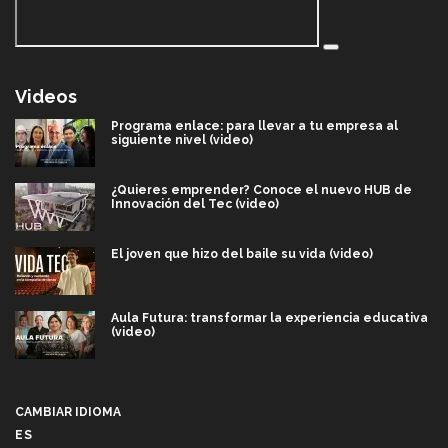
Videos
Programa enlace: para llevar a tu empresa al
siguiente nivel (video)
¿Quieres emprender? Conoce el nuevo HUB de
Innovación del Tec (video)
El joven que hizo del baile su vida (video)
Aula Futura: transformar la experiencia educativa
(video)
Más que un festival cultural: así es la magia de
VIBRART 2026 (video)
CAMBIAR IDIOMA
ES
Javier Guzmán: investigación con impacto social