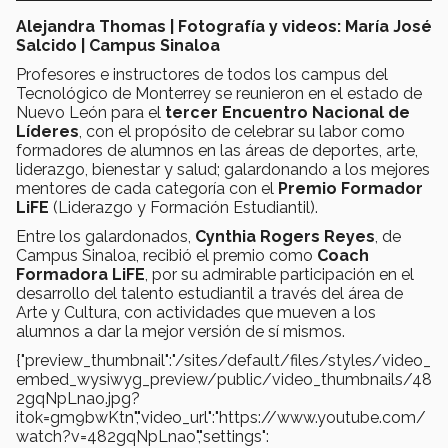
Alejandra Thomas | Fotografía y videos: María José
Salcido | Campus Sinaloa
Profesores e instructores de todos los campus del
Tecnológico de Monterrey se reunieron en el estado de
Nuevo León para el
tercer Encuentro Nacional de
Líderes
, con el propósito de celebrar su labor como
formadores de alumnos en las áreas de deportes, arte,
liderazgo, bienestar y salud; galardonando a los mejores
mentores de cada categoría con el
Premio Formador
LiFE
(Liderazgo y Formación Estudiantil).
Entre los galardonados,
Cynthia Rogers Reyes
, de
Campus Sinaloa, recibió el premio como
Coach
Formadora LiFE
, por su admirable participación en el
desarrollo del talento estudiantil a través del área de
Arte y Cultura, con actividades que mueven a los
alumnos a dar la mejor versión de sí mismos.
{"preview_thumbnail":"/sites/default/files/styles/video_
embed_wysiwyg_preview/public/video_thumbnails/48
2gqNpLnao.jpg?
itok=gm9bwKtn","video_url":"https://www.youtube.com/
watch?v=482gqNpLnao","settings":