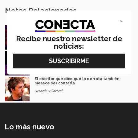
Notas Relacionadas
×
Música y teatro: EXATEC en el elenco de El
Fantasma de la Ópera Mexico
Recibe nuestro newsletter de
Mariajulia Valenzuela Preciado
noticias:
De PrepaTec Qro al mundo: el escenario
donde nació un gran sueño
Rafael Luna
El escritor que dice que la derrota también
merece ser contada
Gerardo Villarreal
Lo más nuevo