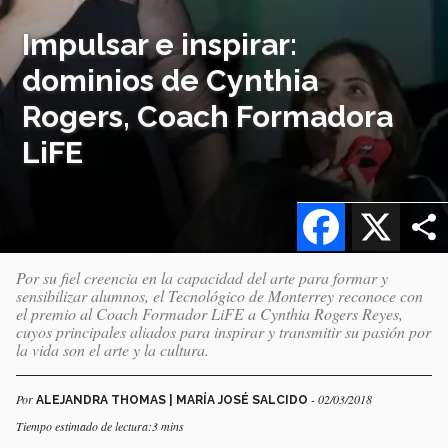
Impulsar e inspirar:
dominios de Cynthia
Rogers, Coach Formadora
LiFE
Facebook
X
Por su fiel creencia en la capacidad del arte para formar y
sensibilizar alumnos, el Tecnológico de Monterrey reconoce con
el premio al Coach Formador LiFE a Cynthia Rogers Reyes,
cuyos principales aliados para inspirar y transmitir su pasión por
la vida son el arte y la cultura.
Por
- 02/03/2018
ALEJANDRA THOMAS | MARÍA JOSÉ SALCIDO
Tiempo estimado de lectura:3 mins