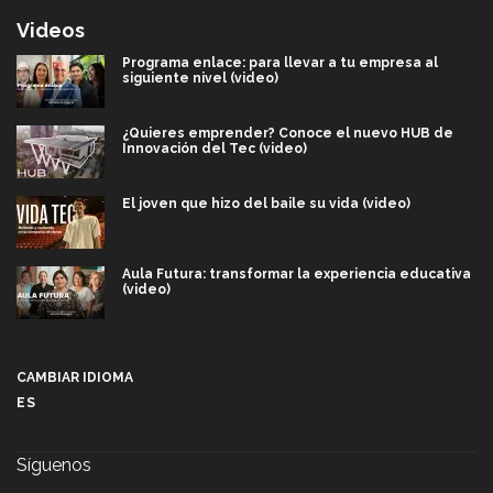
Videos
Programa enlace: para llevar a tu empresa al
siguiente nivel (video)
¿Quieres emprender? Conoce el nuevo HUB de
Innovación del Tec (video)
El joven que hizo del baile su vida (video)
Aula Futura: transformar la experiencia educativa
(video)
Más que un festival cultural: así es la magia de
VIBRART 2026 (video)
CAMBIAR IDIOMA
ES
Javier Guzmán: investigación con impacto social
(video)
Síguenos
¡México, en el top del mundial de robótica FIRST