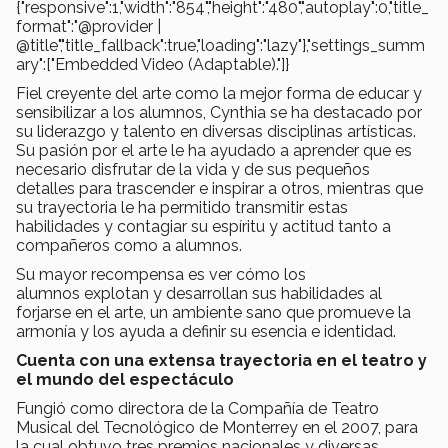
{"responsive":1,"width":"854","height":"480","autoplay":0,"title_
format":"@provider |
@title","title_fallback":true,"loading":"lazy"},"settings_summ
ary":["Embedded Video (Adaptable)."]}
Fiel creyente del arte como la mejor forma de educar y
sensibilizar a los alumnos, Cynthia se ha destacado por
su liderazgo y talento en diversas disciplinas artísticas.
Su pasión por el arte le ha ayudado a aprender que es
necesario disfrutar de la vida y de sus pequeños
detalles para trascender e inspirar a otros, mientras que
su trayectoria le ha permitido transmitir estas
habilidades y contagiar su espíritu y actitud tanto a
compañeros como a alumnos.
Su mayor recompensa es ver cómo los
alumnos explotan y desarrollan sus habilidades al
forjarse en el arte, un ambiente sano que promueve la
armonía y los ayuda a definir su esencia e identidad.
Cuenta con una extensa trayectoria en el teatro y
el mundo del espectáculo
Fungió como directora de la Compañía de Teatro
Musical del Tecnológico de Monterrey en el 2007, para
la cual obtuvo tres premios nacionales y diversas