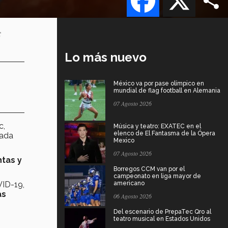
s
Lo más nuevo
México va por pase olímpico en
mundial de flag football en Alemania
07 Agosto 2026
c,
Música y teatro: EXATEC en el
elenco de El Fantasma de la Ópera
zada
Mexico
07 Agosto 2026
tas y
Borregos CCM van por el
campeonato en liga mayor de
VID-19,
americano
as
06 Agosto 2026
Del escenario de PrepaTec Qro al
teatro musical en Estados Unidos