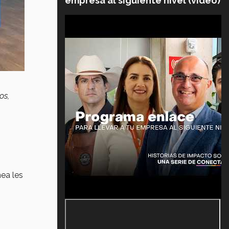
empresa al siguiente nivel (video)
os,
ea les