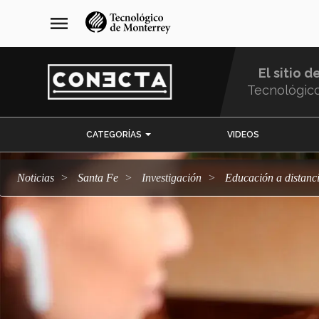
Pasar
navegación
menu
al
principal
contenido
principal
El sitio d
Tecnológic
Menu
CATEGORÍAS
VIDEOS
Comunidad
Noticias
Santa Fe
Investigación
Educación a distanc