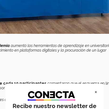
demia
aumentó las herramientas de aprendizaje en universitari
cimiento en plataformas digitales y la procuración de un lugar
e cada 10 participantes
comentaron que el esquema en lín
por su cuenta y más de la mitad aseguraron realizar más
×
s cursan una carrera universitaria o posgrado para seguir
Recibe nuestro newsletter de