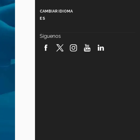
Más que un festival cultural: así es
la magia de VIBRART 2026 (video)
CAMBIAR IDIOMA
ES
Javier Guzmán: investigación con
impacto social (video)
Síguenos
¡México, en el top del mundial de
robótica FIRST 2026! (video)
Vida Tec: Pasión, disciplina y
básquetbol, con Gael Adame
(video)
¿Cómo es el Modelo Educativo
Tec? (video)
Vida Tec: Feminismo e Inteligencia
Artificial, Paola Ricaurte (video)