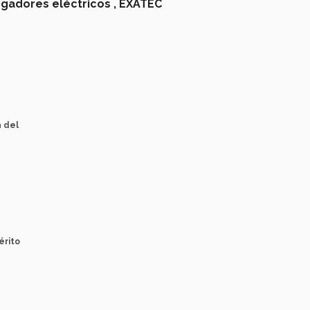
gadores eléctricos ,
EXATEC
a del
érito