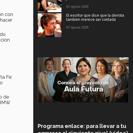
05 Agosto 2026
ón con
El escritor que dice que la derrota
 hacer
también merece ser contada
05 Agosto 2026
ndo
cción
ta Fe;
ro
o de
e BMW
Programa enlace: para llevar a tu