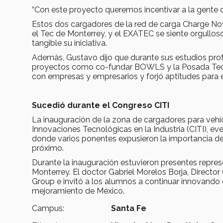
“Con este proyecto queremos incentivar a la gente del
Estos dos cargadores de la red de carga Charge Now
el Tec de Monterrey, y el EXATEC se siente orgulloso
tangible su iniciativa.
Además, Gustavo dijo que durante sus estudios prof
proyectos como co-fundar BOWLS y la Posada Tec. Lo
con empresas y empresarios y forjó aptitudes para el
Sucedió durante el Congreso CITI
La inauguración de la zona de cargadores para vehíc
Innovaciones Tecnológicas en la Industria (CITI), 
donde varios ponentes expusieron la importancia de 
próximo.
Durante la inauguración estuvieron presentes repr
Monterrey. El doctor Gabriel Morelos Borja, Direct
Group e invitó a los alumnos a continuar innovando e
mejoramiento de México.
Campus:
Santa Fe