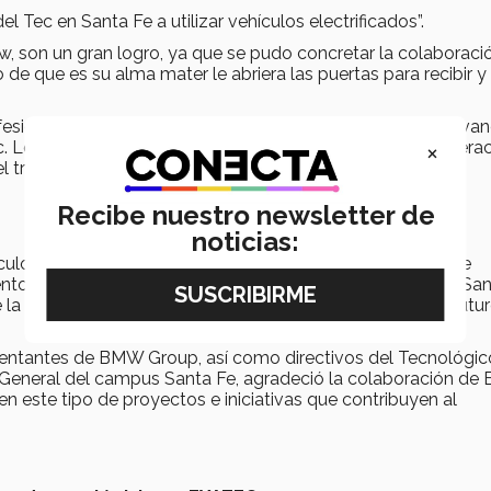
 Tec en Santa Fe a utilizar vehículos electrificados”.
, son un gran logro, ya que se pudo concretar la colaboraci
 de que es su alma mater le abriera las puertas para recibir y
esionales fue miembro activo de grupos estudiantiles, lleva
×
 que le ayudó a desarrollar su talento, así como la intera
 trabajo que tiene hoy en día.
Recibe nuestro newsletter de
noticias:
ulos electrificados se realizó en el marco del Congreso de
evento impulsado por el Tecnológico de Monterrey campus San
la tecnología eléctrica, sus más recientes avances y su futu
esentantes de BMW Group, así como directivos del Tecnológic
or General del campus Santa Fe, agradeció la colaboración d
n este tipo de proyectos e iniciativas que contribuyen al