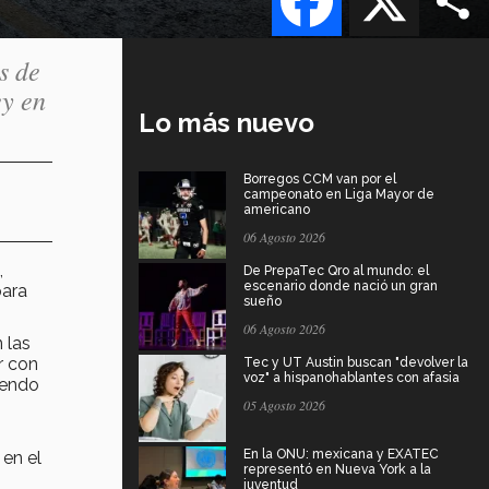
s de
ey en
Lo más nuevo
Borregos CCM van por el
campeonato en Liga Mayor de
americano
06 Agosto 2026
,
De PrepaTec Qro al mundo: el
escenario donde nació un gran
para
sueño
06 Agosto 2026
 las
r con
Tec y UT Austin buscan "devolver la
voz" a hispanohablantes con afasia
iendo
05 Agosto 2026
En la ONU: mexicana y EXATEC
 en el
representó en Nueva York a la
juventud