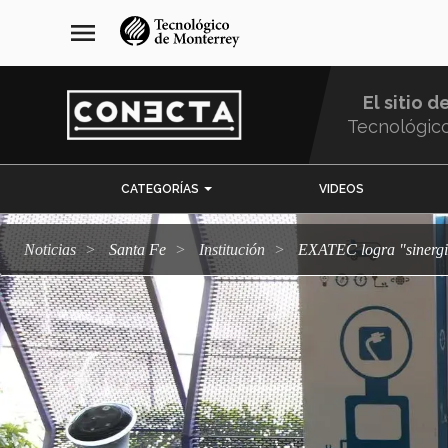
Pasar
navegación
menu
al
principal
contenido
principal
El sitio d
Tecnológic
Menu
CATEGORÍAS
VIDEOS
Comunidad
Noticias
Santa Fe
Institución
EXATEC logra "sinerg