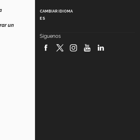
Más que un festival cultural: así es
la magia de VIBRART 2026 (video)
a
CAMBIAR IDIOMA
ES
Javier Guzmán: investigación con
rar un
impacto social (video)
Síguenos
¡México, en el top del mundial de
robótica FIRST 2026! (video)
Vida Tec: Pasión, disciplina y
básquetbol, con Gael Adame
(video)
¿Cómo es el Modelo Educativo
Tec? (video)
Vida Tec: Feminismo e Inteligencia
Artificial, Paola Ricaurte (video)