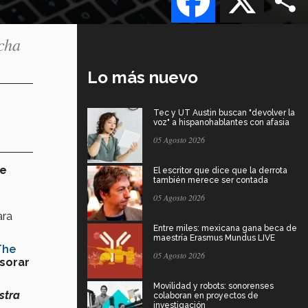
cha
Lo más nuevo
Tec y UT Austin buscan "devolver la
voz" a hispanohablantes con afasia
05 Agosto 2026
de
El escritor que dice que la derrota
también merece ser contada
05 Agosto 2026
ra
Entre miles: mexicana gana beca de
maestría Erasmus Mundus LIVE
The
05 Agosto 2026
sorar
Movilidad y robots: sonorenses
stra
colaboran en proyectos de
investigación