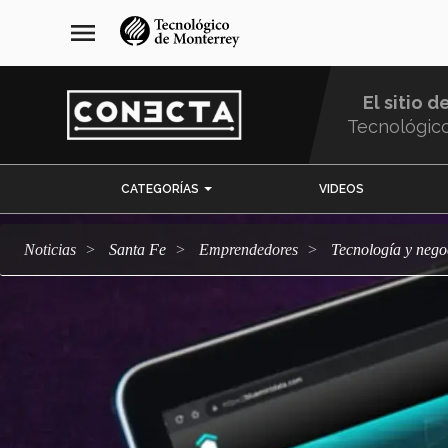
Pasar
navegación
menu
al
principal
contenido
principal
El sitio d
Tecnológic
Menu
CATEGORÍAS
VIDEOS
Comunidad
Noticias
Santa Fe
emprendedores
Tecnología y neg