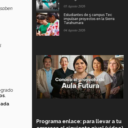
05 Agosto 2026
 saben
Estudiantes de 5 campus Tec
impulsan proyectos en la Sierra
Tarahumara
04 Agosto 2026
a
ogrado
os
.
cada
Programa enlace: para llevar a tu