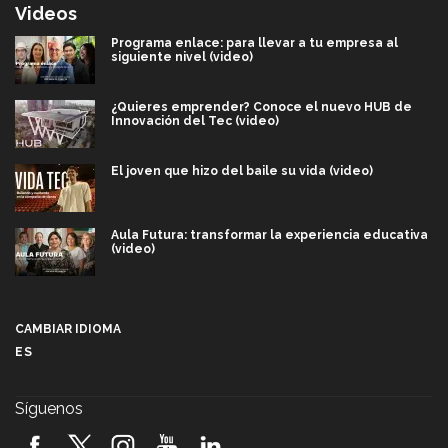
Videos
Programa enlace: para llevar a tu empresa al
siguiente nivel (video)
¿Quieres emprender? Conoce el nuevo HUB de
Innovación del Tec (video)
El joven que hizo del baile su vida (video)
Aula Futura: transformar la experiencia educativa
(video)
Más que un festival cultural: así es la magia de
VIBRART 2026 (video)
CAMBIAR IDIOMA
ES
Javier Guzmán: investigación con impacto social
(video)
Síguenos
¡México, en el top del mundial de robótica FIRST
2026! (video)