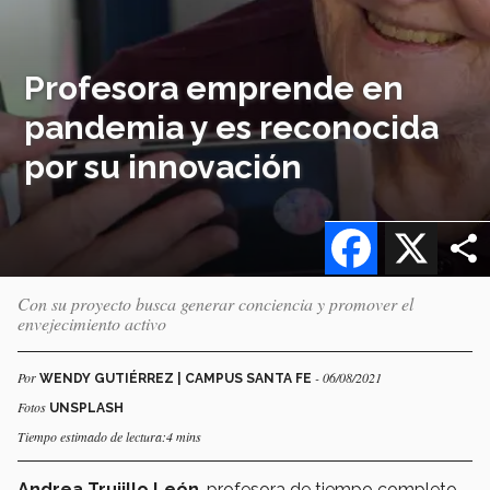
Profesora emprende en
pandemia y es reconocida
por su innovación
Facebook
X
Con su proyecto busca generar conciencia y promover el
envejecimiento activo
Por
- 06/08/2021
WENDY GUTIÉRREZ | CAMPUS SANTA FE
Fotos
UNSPLASH
Tiempo estimado de lectura:4 mins
Andrea Trujillo León
, profesora de tiempo completo