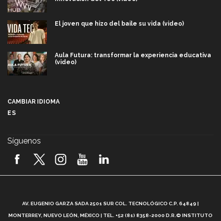
El joven que hizo del baile su vida (video)
Aula Futura: transformar la experiencia educativa
(video)
Más que un festival cultural: así es la magia de
VIBRART 2026 (video)
CAMBIAR IDIOMA
ES
Javier Guzmán: investigación con impacto social
(video)
Síguenos
¡México, en el top del mundial de robótica FIRST
2026! (video)
Vida Tec: Pasión, disciplina y básquetbol, con Gael
Adame (video)
A
AV. EUGENIO GARZA SADA 2501 SUR COL. TECNOLÓGICO C.P. 64849 |
L
¿Cómo es el Modelo Educativo Tec? (video)
MONTERREY, NUEVO LEÓN, MÉXICO | TEL. +52 (81) 8358-2000 D.R.© INSTITUTO