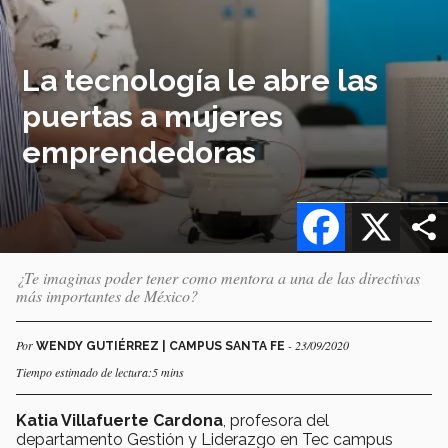
La tecnología le abre las
puertas a mujeres
emprendedoras
Facebook
X
¿Te imaginas poder tener como mentora a una de las directivas
más importantes de México?
Por
- 23/09/2020
WENDY GUTIÉRREZ | CAMPUS SANTA FE
Tiempo estimado de lectura:5 mins
Katia Villafuerte Cardona
, profesora del
departamento Gestión y Liderazgo en Tec campus