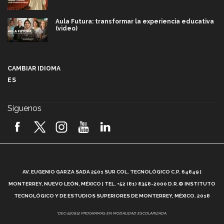
Aula Futura: transformar la experiencia educativa
(video)
Más que un festival cultural: así es la magia de
VIBRART 2026 (video)
CAMBIAR IDIOMA
ES
Javier Guzmán: investigación con impacto social
(video)
Síguenos
¡México, en el top del mundial de robótica FIRST
2026! (video)
Vida Tec: Pasión, disciplina y básquetbol, con Gael
Adame (video)
A
AV. EUGENIO GARZA SADA 2501 SUR COL. TECNOLÓGICO C.P. 64849 |
L
¿Cómo es el Modelo Educativo Tec? (video)
MONTERREY, NUEVO LEÓN, MÉXICO | TEL. +52 (81) 8358-2000 D.R.© INSTITUTO
TECNOLÓGICO Y DE ESTUDIOS SUPERIORES DE MONTERREY, MÉXICO. 2018
Vida Tec: Feminismo e Inteligencia Artificial, Paola
*DEC-520912 PROGRAMAS EN MODALIDAD ESCOLARIZADA.
Ricaurte (video)