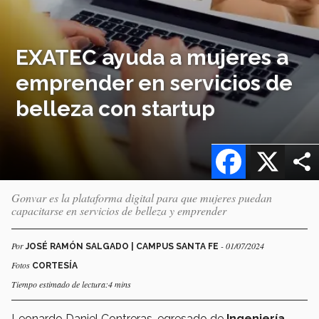
EXATEC ayuda a mujeres a
emprender en servicios de
belleza con startup
Facebook
X
Gonvar es la plataforma digital para que mujeres puedan
capacitarse en servicios de belleza y emprender
Por
- 01/07/2024
JOSÉ RAMÓN SALGADO | CAMPUS SANTA FE
Fotos
CORTESÍA
Tiempo estimado de lectura:4 mins
Leonardo Daniel Contreras, egresado de
Ingeniería