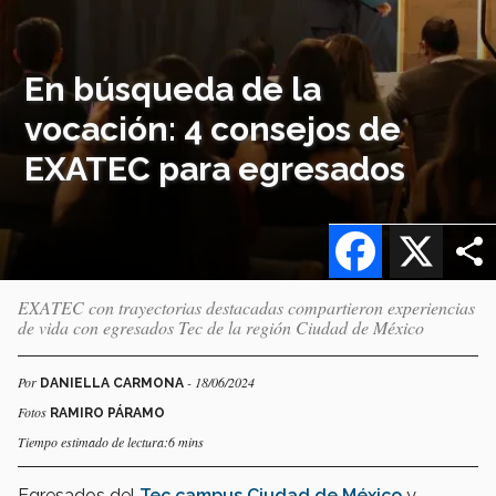
En búsqueda de la
vocación: 4 consejos de
EXATEC para egresados
Facebook
X
EXATEC con trayectorias destacadas compartieron experiencias
de vida con egresados Tec de la región Ciudad de México
Por
- 18/06/2024
DANIELLA CARMONA
Fotos
RAMIRO PÁRAMO
Tiempo estimado de lectura:6 mins
Egresados del
Tec campus Ciudad de México
y