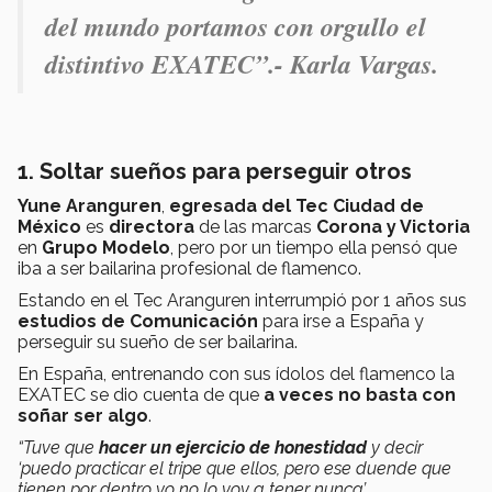
del mundo portamos con orgullo el
distintivo EXATEC”.-
Karla Vargas.
1. Soltar sueños para perseguir otros
Yune Aranguren
,
egresada del Tec Ciudad de
México
es
directora
de las marcas
Corona y Victoria
en
Grupo Modelo
, pero por un tiempo ella pensó que
iba a ser bailarina profesional de flamenco.
Estando en el Tec Aranguren interrumpió por 1 años sus
estudios de Comunicación
para irse a España y
perseguir su sueño de ser bailarina.
En España, entrenando con sus ídolos del flamenco la
EXATEC se dio cuenta de que
a veces no basta con
soñar ser algo
.
“Tuve que
hacer un ejercicio de honestidad
y decir
‘puedo practicar el tripe que ellos, pero ese duende que
tienen por dentro yo no lo voy a tener nunca’.