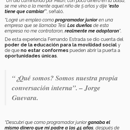
“Un día caminando por Milán, con poco dinero en la bolsa,
se me vino a la mente aquel niño de 5 años y dije
‘esto
tiene que cambiar’
”
, señaló.
“Logré un empleo como
programador junior
en una
empresa que se llamaba Tesi.
Los dueños
de esta
empresa no me contrataron,
realmente me adoptaron
”
.
De esta experiencia Fernando Estrada se dio cuenta del
poder de la educación para la movilidad social
y
de que
no estar conformes
pueden abrir la puerta a
oportunidades únicas
.
“
¿Qué somos? Somos nuestra propia
conversación interna
”. – Jorge
Guevara.
“Descubrí que como programador junior
ganaba el
mismo dinero que mi padre a los 45 años
, después de