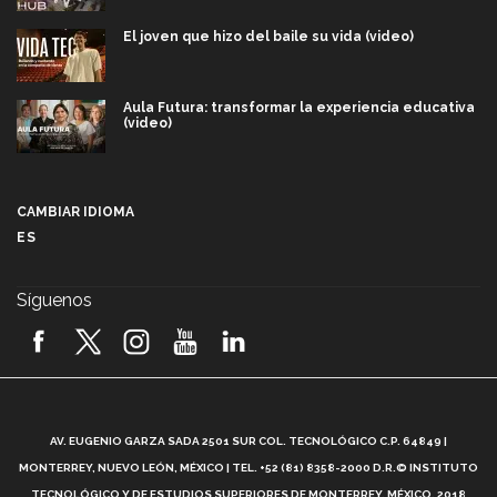
El joven que hizo del baile su vida (video)
Aula Futura: transformar la experiencia educativa
(video)
Más que un festival cultural: así es la magia de
VIBRART 2026 (video)
CAMBIAR IDIOMA
ES
Javier Guzmán: investigación con impacto social
(video)
Síguenos
¡México, en el top del mundial de robótica FIRST
2026! (video)
Vida Tec: Pasión, disciplina y básquetbol, con Gael
Adame (video)
A
AV. EUGENIO GARZA SADA 2501 SUR COL. TECNOLÓGICO C.P. 64849 |
L
¿Cómo es el Modelo Educativo Tec? (video)
MONTERREY, NUEVO LEÓN, MÉXICO | TEL. +52 (81) 8358-2000 D.R.© INSTITUTO
TECNOLÓGICO Y DE ESTUDIOS SUPERIORES DE MONTERREY, MÉXICO. 2018