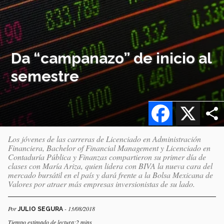
Da “campanazo” de inicio al
semestre
Facebook
X
Los jóvenes de las carreras de Licenciado en Administración
Financiera, Bachelor of Financial Management y Licenciado en
Contaduría Pública y Finanzas compartieron su primer día de
clases con María Ariza, quien lidera con BIVA la nueva cara del
mercado bursátil en el país y dará frente a la Bolsa Mexicana de
Valores por atraer más empresas inversionistas de su lado.
Por
- 13/08/2018
JULIO SEGURA
Tiempo estimado de lectura:2 mins