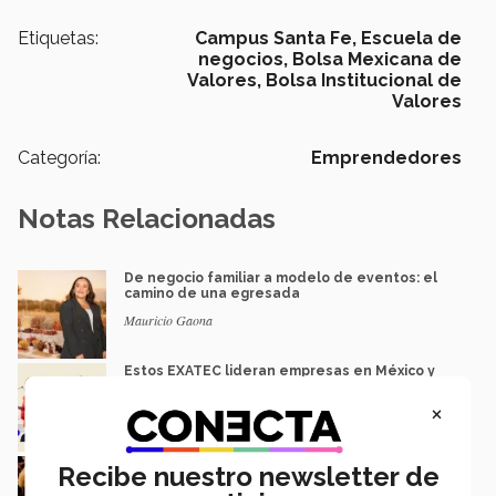
Etiquetas:
Campus Santa Fe,
Escuela de
negocios,
Bolsa Mexicana de
Valores,
Bolsa Institucional de
Valores
Categoría:
Emprendedores
Notas Relacionadas
De negocio familiar a modelo de eventos: el
camino de una egresada
Mauricio Gaona
Estos EXATEC lideran empresas en México y
LATAM
×
Carolina Contreras y Rebeca Ruiz
Ludic Jam: 27 videojuegos con memoria
Recibe nuestro newsletter de
cultural del noroeste de México