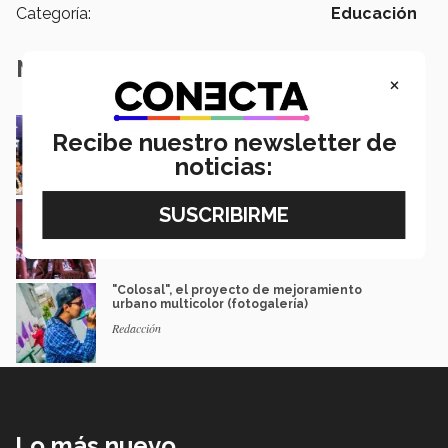
Categoría:
Educación
Notas Relacionadas
×
30 años, una historia de vida en el Tec
Recibe nuestro newsletter de
(fotogalería)
Rodolfo Rosales
noticias:
20 años de promover diferentes Estampas
de México (fotogalería)
Karla Pérez | Campus Guadalajara
"Colosal", el proyecto de mejoramiento
urbano multicolor (fotogalería)
Redacción
Lo más nuevo