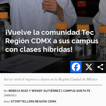
¡Vuelve la comunidad Tec
Región CDMX a sus campus
con clases híbridas!
Facebook
X
Así se vivió el regreso a clases en la Región Ciudad de México
Por
-
REBECA RUIZ Y WENDY GUTIÉRREZ | CAMPUS SANTA FE
20/08/2021
Fotos
STORYTELLERS REGIÓN CDMX