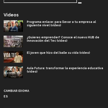
Videos
Programa enlace: para llevar a tu empresa al
siguiente nivel (video)
¿Quieres emprender? Conoce el nuevo HUB de
Innovación del Tec (video)
El joven que hizo del baile su vida (video)
Aula Futura: transformar la experiencia educativa
(video)
Más que un festival cultural: así es la magia de
VIBRART 2026 (video)
CAMBIAR IDIOMA
ES
Javier Guzmán: investigación con impacto social
(video)