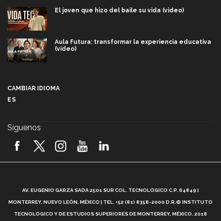
El joven que hizo del baile su vida (video)
Aula Futura: transformar la experiencia educativa
(video)
Más que un festival cultural: así es la magia de
VIBRART 2026 (video)
CAMBIAR IDIOMA
ES
Javier Guzmán: investigación con impacto social
(video)
Síguenos
¡México, en el top del mundial de robótica FIRST
2026! (video)
Vida Tec: Pasión, disciplina y básquetbol, con Gael
Adame (video)
A
AV. EUGENIO GARZA SADA 2501 SUR COL. TECNOLÓGICO C.P. 64849 |
L
¿Cómo es el Modelo Educativo Tec? (video)
MONTERREY, NUEVO LEÓN, MÉXICO | TEL. +52 (81) 8358-2000 D.R.© INSTITUTO
TECNOLÓGICO Y DE ESTUDIOS SUPERIORES DE MONTERREY, MÉXICO. 2018